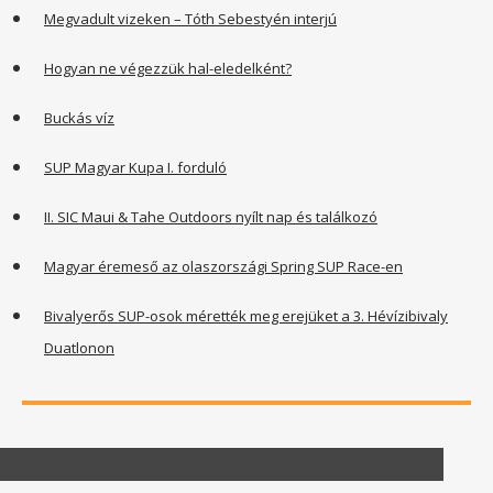
Megvadult vizeken – Tóth Sebestyén interjú
Hogyan ne végezzük hal-eledelként?
Buckás víz
SUP Magyar Kupa I. forduló
II. SIC Maui & Tahe Outdoors nyílt nap és találkozó
Magyar éremeső az olaszországi Spring SUP Race-en
Bivalyerős SUP-osok mérették meg erejüket a 3. Hévízibivaly
Duatlonon