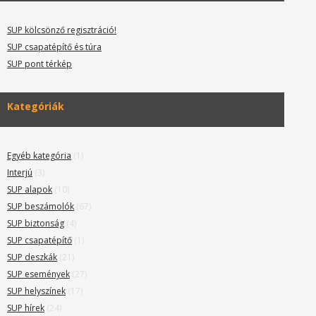
SUP kölcsönző regisztráció!
SUP csapatépítő és túra
SUP pont térkép
Kategóriák
Egyéb kategória
(1)
Interjú
(3)
SUP alapok
(10)
SUP beszámolók
(67)
SUP biztonság
(4)
SUP csapatépítő
(1)
SUP deszkák
(21)
SUP események
(27)
SUP helyszínek
(17)
SUP hírek
(24)