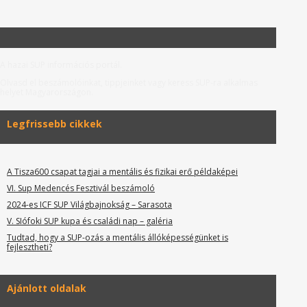
A hazai SUP információs portál.
Olvasd el beszámolóinkat, tippjeinket vagy keress SUP-ra alkalmas
helyet Magyarországon.
Legfrissebb cikkek
A Tisza600 csapat tagjai a mentális és fizikai erő példaképei
VI. Sup Medencés Fesztivál beszámoló
2024-es ICF SUP Világbajnokság – Sarasota
V. SIófoki SUP kupa és családi nap – galéria
Tudtad, hogy a SUP-ozás a mentális állóképességünket is
fejlesztheti?
Ajánlott oldalak