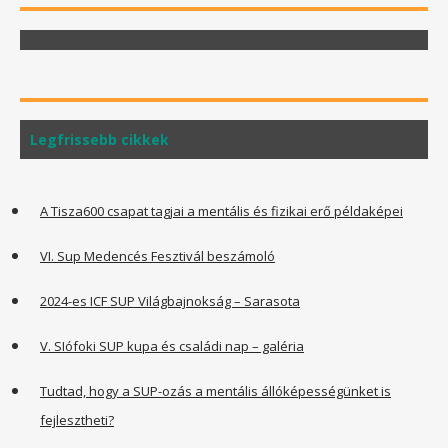
Legfrissebb cikkek
A Tisza600 csapat tagjai a mentális és fizikai erő példaképei
VI. Sup Medencés Fesztivál beszámoló
2024-es ICF SUP Világbajnokság – Sarasota
V. SIófoki SUP kupa és családi nap – galéria
Tudtad, hogy a SUP-ozás a mentális állóképességünket is
fejlesztheti?