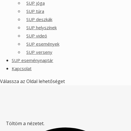
SUP jóga
SUP túra
SUP deszkák
SUP helyszínek
SUP videó
SUP események
SUP verseny
SUP eseménynaptár
Kapcsolat
Válassza az Oldal lehetőséget
Töltöm a nézetet.