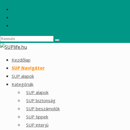
Kezdőlap
SUP Navigátor
SUP alapok
Kategóriák
SUP alapok
SUP biztonság
SUP beszámolók
SUP tippek
SUP interjú