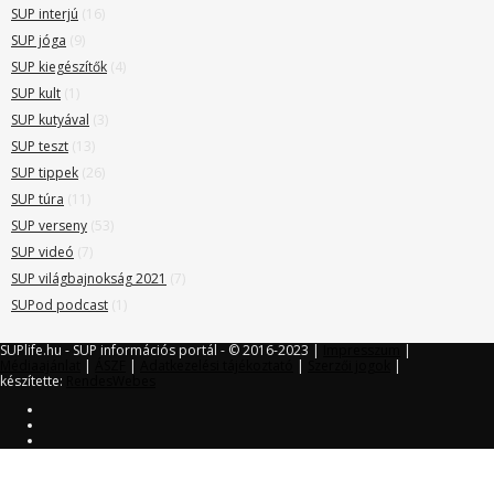
SUP interjú
(16)
SUP jóga
(9)
SUP kiegészítők
(4)
SUP kult
(1)
SUP kutyával
(3)
SUP teszt
(13)
SUP tippek
(26)
SUP túra
(11)
SUP verseny
(53)
SUP videó
(7)
SUP világbajnokság 2021
(7)
SUPod podcast
(1)
SUPlife.hu - SUP információs portál - © 2016-2023 |
Impresszum
|
Médiaajánlat
|
ÁSZF
|
Adatkezelési tájékoztató
|
Szerzői jogok
|
készítette:
RendesWebes