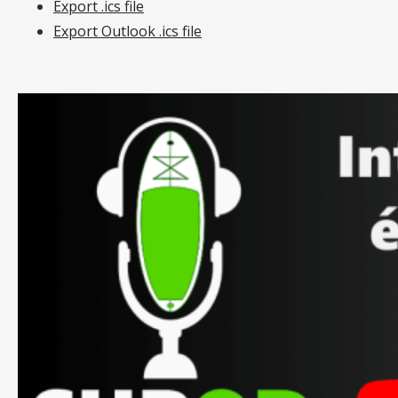
Export .ics file
Export Outlook .ics file