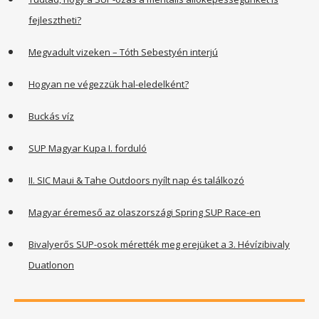
fejlesztheti?
Megvadult vizeken – Tóth Sebestyén interjú
Hogyan ne végezzük hal-eledelként?
Buckás víz
SUP Magyar Kupa I. forduló
II. SIC Maui & Tahe Outdoors nyílt nap és találkozó
Magyar éremeső az olaszországi Spring SUP Race-en
Bivalyerős SUP-osok mérették meg erejüket a 3. Hévízibivaly
Duatlonon