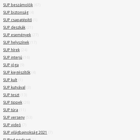
SUP beszámolók
(67)
SUP biztonság
(4)
SUP csapatépítő
(1)
SUP deszkák
(21)
SUP események
(27)
SUP helyszínek
(17)
SUP hírek
(24)
SUP interjú
(16)
SUP jóga
(9)
SUP kiegészítők
(4)
SUP kult
(1)
SUP kutyával
(3)
SUP teszt
(13)
SUP tippek
(26)
SUP túra
(11)
SUP verseny
(53)
SUP videó
(7)
SUP világbajnokság 2021
(7)
SUPod podcast
(1)