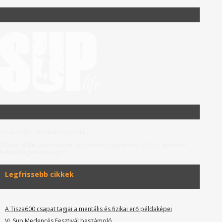
A hazai SUP információs portál.
Olvasd el beszámolóinkat, tippjeinket vagy keress SUP-ra alkalmas
helyet Magyarországon.
Legfrissebb cikkek
A Tisza600 csapat tagjai a mentális és fizikai erő példaképei
VI. Sup Medencés Fesztivál beszámoló