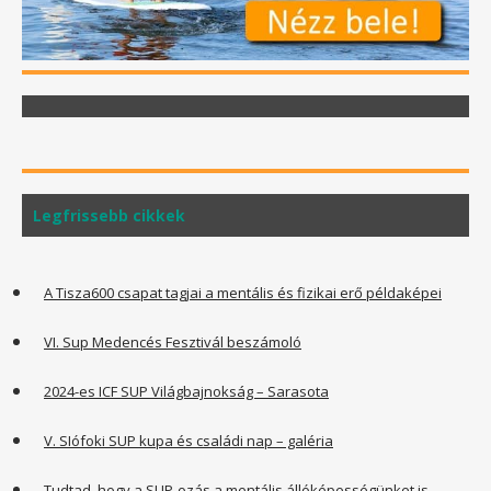
Legfrissebb cikkek
A Tisza600 csapat tagjai a mentális és fizikai erő példaképei
VI. Sup Medencés Fesztivál beszámoló
2024-es ICF SUP Világbajnokság – Sarasota
V. SIófoki SUP kupa és családi nap – galéria
Tudtad, hogy a SUP-ozás a mentális állóképességünket is