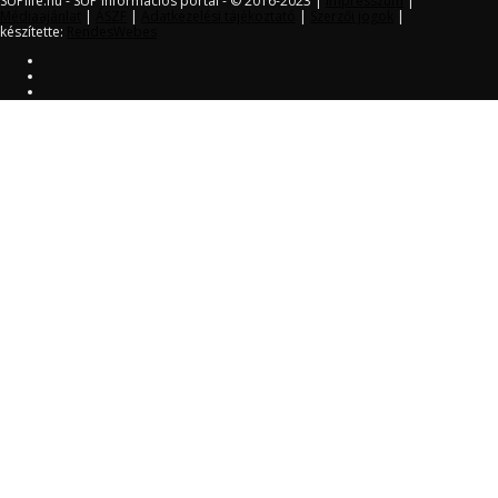
SUPlife.hu - SUP információs portál - © 2016-2023 |
Impresszum
|
Médiaajánlat
|
ÁSZF
|
Adatkezelési tájékoztató
|
Szerzői jogok
|
készítette:
RendesWebes