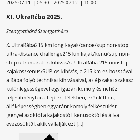
2025.07.11. | 05:30
-
2025.07.12. | 16:00
XI. UltraRába 2025.
Szentgotthárd
Szentgotthárd
X. UltraRába215 km long kayak/canoe/sup non-stop
ultra-distance challenge215 km kajak/kenu/sup non-
stop ultramaraton kihívásAz UltraRába 215 nonstop
kajakos/kenus/SUP-os kihívás, a 215 km-es hosszával
a Rába folyó technikai kihívásaival, az éjszakai szakasz
különlegességével egy igazán komoly és nehéz
teljesítménytúra. Fejben, lélekben, erőnlétben,
állóképességben egyaránt komoly felkészülést
igényel azoktól a kajakostól, kenusoktól és állva
evezősöktől, akik vállalják ezt […]