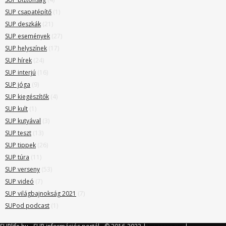
SUP csapatépítő
(1)
SUP deszkák
(21)
SUP események
(27)
SUP helyszínek
(17)
SUP hírek
(24)
SUP interjú
(16)
SUP jóga
(9)
SUP kiegészítők
(4)
SUP kult
(1)
SUP kutyával
(3)
SUP teszt
(13)
SUP tippek
(26)
SUP túra
(11)
SUP verseny
(53)
SUP videó
(7)
SUP világbajnokság 2021
(7)
SUPod podcast
(1)