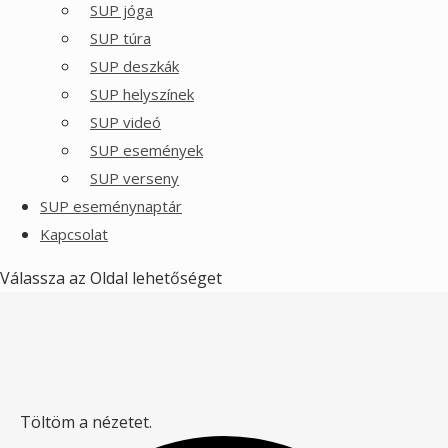
SUP jóga
SUP túra
SUP deszkák
SUP helyszínek
SUP videó
SUP események
SUP verseny
SUP eseménynaptár
Kapcsolat
Válassza az Oldal lehetőséget
Töltöm a nézetet.