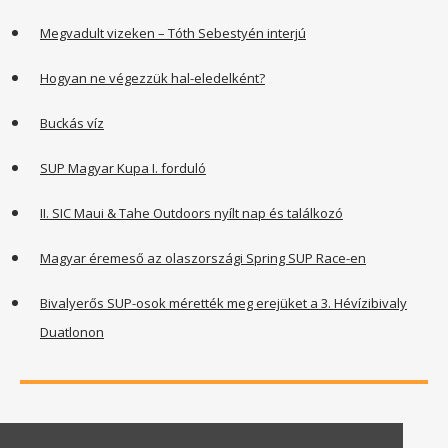
Megvadult vizeken – Tóth Sebestyén interjú
Hogyan ne végezzük hal-eledelként?
Buckás víz
SUP Magyar Kupa I. forduló
II. SIC Maui & Tahe Outdoors nyílt nap és találkozó
Magyar éremeső az olaszországi Spring SUP Race-en
Bivalyerős SUP-osok mérették meg erejüket a 3. Hévízibivaly
Duatlonon