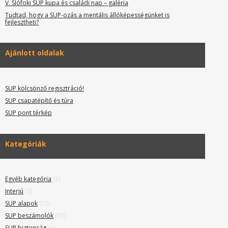
V. SIófoki SUP kupa és családi nap – galéria
Tudtad, hogy a SUP-ozás a mentális állóképességünket is
fejlesztheti?
Ajánlott oldalak
SUP kölcsönző regisztráció!
SUP csapatépítő és túra
SUP pont térkép
Kategóriák
Egyéb kategória
(1)
Interjú
(3)
SUP alapok
(10)
SUP beszámolók
(67)
SUP biztonság
(4)