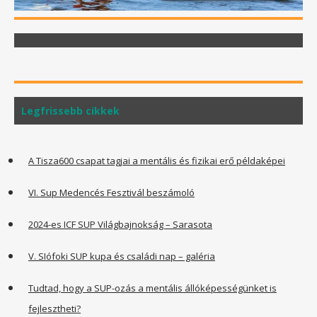
Legfrissebb cikkek
A Tisza600 csapat tagjai a mentális és fizikai erő példaképei
VI. Sup Medencés Fesztivál beszámoló
2024-es ICF SUP Világbajnokság – Sarasota
V. SIófoki SUP kupa és családi nap – galéria
Tudtad, hogy a SUP-ozás a mentális állóképességünket is
fejlesztheti?