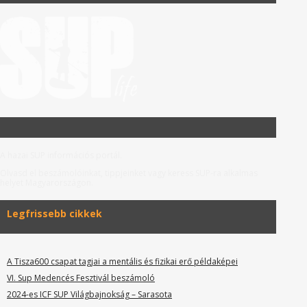
A hazai SUP információs portál.
Olvasd el beszámolóinkat, tippjeinket vagy keress SUP-ra alkalmas
helyet Magyarországon.
Legfrissebb cikkek
A Tisza600 csapat tagjai a mentális és fizikai erő példaképei
VI. Sup Medencés Fesztivál beszámoló
2024-es ICF SUP Világbajnokság – Sarasota