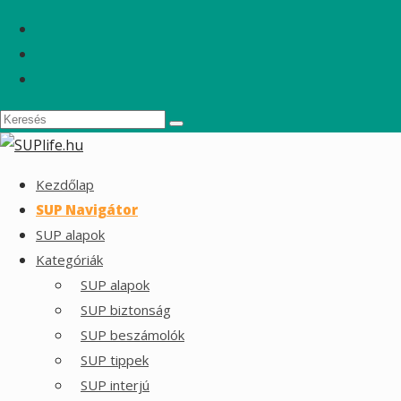
Kezdőlap
SUP Navigátor
SUP alapok
Kategóriák
SUP alapok
SUP biztonság
SUP beszámolók
SUP tippek
SUP interjú