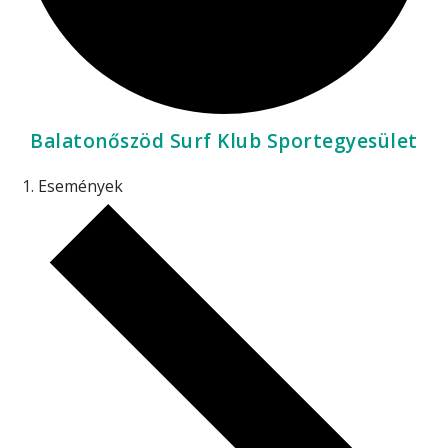
Balatonőszöd Surf Klub Sportegyesület
Események