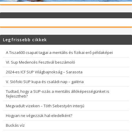
Legfrissebb cikkek
A Tisza600 csapat tagjai a mentális és fizikai erő példaképei
VI. Sup Medencés Fesztivál beszámoló
2024-es ICF SUP Világbajnokság – Sarasota
V. SIófoki SUP kupa és családi nap – galéria
Tudtad, hogy a SUP-ozás a mentális állóképességünket is
fejlesztheti?
Megvadult vizeken – Tóth Sebestyén interjú
Hogyan ne végezzük hal-eledelként?
Buckás víz