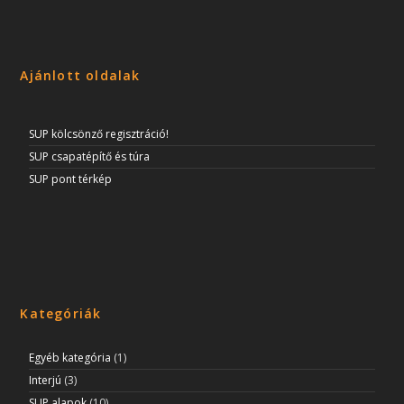
Ajánlott oldalak
SUP kölcsönző regisztráció!
SUP csapatépítő és túra
SUP pont térkép
Kategóriák
Egyéb kategória
(1)
Interjú
(3)
SUP alapok
(10)