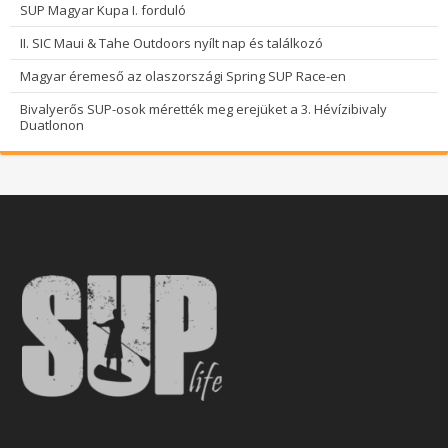
SUP Magyar Kupa I. forduló
II. SIC Maui & Tahe Outdoors nyílt nap és találkozó
Magyar éremeső az olaszországi Spring SUP Race-en
Bivalyerős SUP-osok mérették meg erejüket a 3. Hévízibivaly
Duatlonon