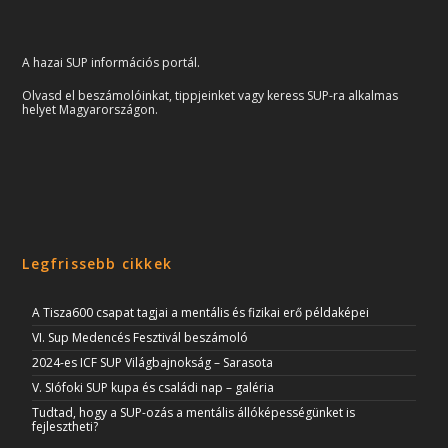
A hazai SUP információs portál.
Olvasd el beszámolóinkat, tippjeinket vagy keress SUP-ra alkalmas
helyet Magyarországon.
Legfrissebb cikkek
A Tisza600 csapat tagjai a mentális és fizikai erő példaképei
VI. Sup Medencés Fesztivál beszámoló
2024-es ICF SUP Világbajnokság – Sarasota
V. SIófoki SUP kupa és családi nap – galéria
Tudtad, hogy a SUP-ozás a mentális állóképességünket is
fejlesztheti?