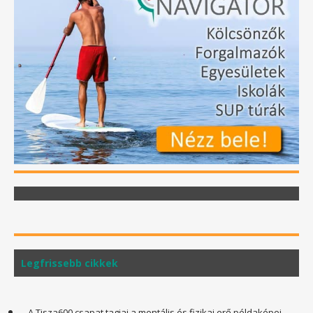
Legfrissebb cikkek
A Tisza600 csapat tagjai a mentális és fizikai erő példaképei