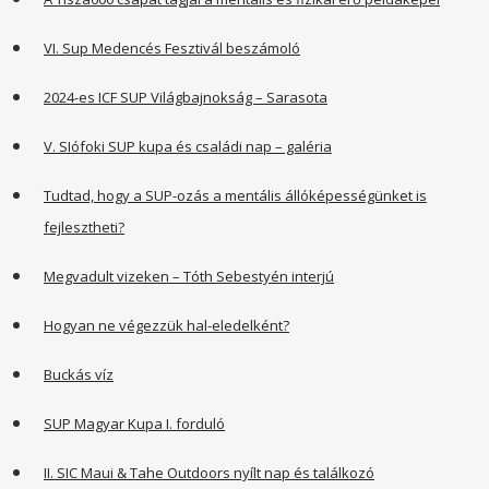
VI. Sup Medencés Fesztivál beszámoló
2024-es ICF SUP Világbajnokság – Sarasota
V. SIófoki SUP kupa és családi nap – galéria
Tudtad, hogy a SUP-ozás a mentális állóképességünket is
fejlesztheti?
Megvadult vizeken – Tóth Sebestyén interjú
Hogyan ne végezzük hal-eledelként?
Buckás víz
SUP Magyar Kupa I. forduló
II. SIC Maui & Tahe Outdoors nyílt nap és találkozó