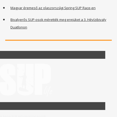
Magyar éremeső az olaszországi Spring SUP Race-en
Bivalyerős SUP-osok mérették meg erejüket a 3. Hévízibivaly
Duatlonon
A hazai SUP információs portál.