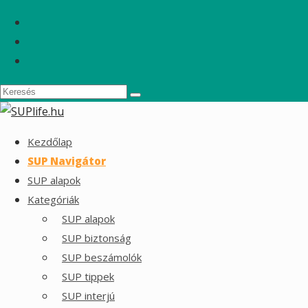
Kezdőlap
SUP Navigátor
SUP alapok
Kategóriák
SUP alapok
SUP biztonság
SUP beszámolók
SUP tippek
SUP interjú