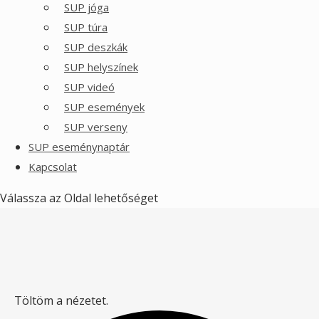
SUP jóga
SUP túra
SUP deszkák
SUP helyszínek
SUP videó
SUP események
SUP verseny
SUP eseménynaptár
Kapcsolat
Válassza az Oldal lehetőséget
Töltöm a nézetet.