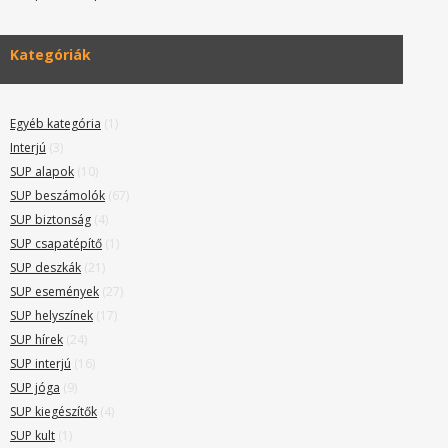
Kategóriák
Egyéb kategória
(1)
Interjú
(3)
SUP alapok
(10)
SUP beszámolók
(67)
SUP biztonság
(4)
SUP csapatépítő
(1)
SUP deszkák
(21)
SUP események
(27)
SUP helyszínek
(17)
SUP hírek
(24)
SUP interjú
(16)
SUP jóga
(9)
SUP kiegészítők
(4)
SUP kult
(1)