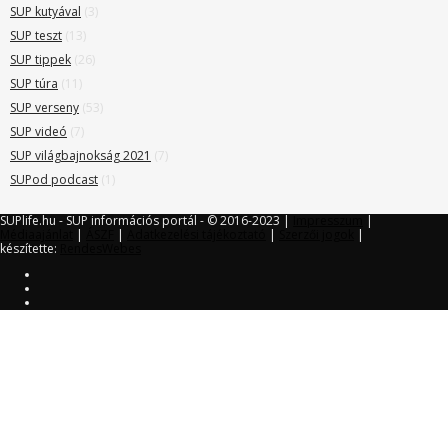
SUP kutyával
(3)
SUP teszt
(13)
SUP tippek
(26)
SUP túra
(11)
SUP verseny
(53)
SUP videó
(7)
SUP világbajnokság 2021
(7)
SUPod podcast
(1)
SUPlife.hu - SUP információs portál - © 2016-2023 |
Impresszum
|
Médiaajánlat
|
ÁSZF
|
Adatkezelési tájékoztató
|
Szerzői jogok
|
készítette:
RendesWebes