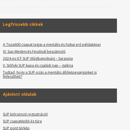
Olvasd el beszámolóinkat, tippjeinket vagy keress SUP-ra alkalmas
helyet Magyarországon.
Legfrissebb cikkek
A Tisza600 csapat tagjai a mentális és fizikai erő példaképei
VI. Sup Medencés Fesztivál beszámoló
2024-es ICF SUP Világbajnokság – Sarasota
V. SIófoki SUP kupa és családi nap – galéria
Tudtad, hogy a SUP-ozás a mentális állóképességünket is
fejlesztheti?
Ajánlott oldalak
SUP kölcsönző regisztráció!
SUP csapatépítő és túra
SUP pont térkép