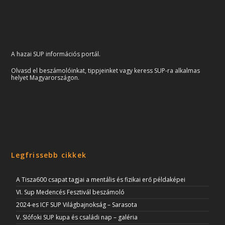
A hazai SUP információs portál.
Olvasd el beszámolóinkat, tippjeinket vagy keress SUP-ra alkalmas
helyet Magyarországon.
Legfrissebb cikkek
A Tisza600 csapat tagjai a mentális és fizikai erő példaképei
VI. Sup Medencés Fesztivál beszámoló
2024-es ICF SUP Világbajnokság – Sarasota
V. SIófoki SUP kupa és családi nap – galéria