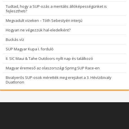
Tudtad, hogy a SUP-ozás a mentális állóképességünket is
fejlesztheti?
Megvadult vizeken – Tóth Sebestyén interjú
Hogyan ne végezzük hal-eledelként?
Buckás víz
SUP Magyar Kupa I. forduló
II. SIC Maui & Tahe Outdoors nyílt nap és találkozó
Magyar éremeső az olaszországi Spring SUP Race-en
Bivalyerős SUP-osok mérették meg erejüket a 3. Hévízibivaly
Duatlonon