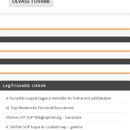
OLVASS TOVÁBB
Legfrissebb cikkek
A Tisza600 csapat tagjai a mentális és fizikai erő példaképei
VI. Sup Medencés Fesztivál beszámoló
2024-es ICF SUP Világbajnokság – Sarasota
V. SIófoki SUP kupa és családi nap – galéria