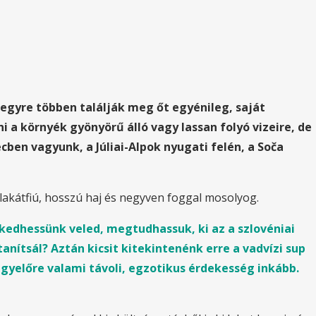
egyre többen találják meg őt egyénileg, saját
i a környék gyönyörű álló vagy lassan folyó vizeire, de
cben vagyunk, a Júliai-Alpok nyugati felén, a Soča
lakátfiú, hosszú haj és negyven foggal mosolyog.
edhessünk veled, megtudhassuk, ki az a szlovéniai
anítsál? Aztán kicsit kitekintenénk erre a vadvízi sup
gyelőre valami távoli, egzotikus érdekesség inkább.