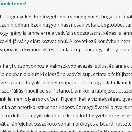
őnek lenni?
t, az igényeket. Kérdezgettem a vendégeimet, hogy kipróbál
óbaüzemmódban. Ezek nagyon hasznosak voltak. Legtöbbet tan
gy igény is lenne erre a vadvízi supoztatásra, képes is len
a covid-járvány előtt közvetlenül. A következő két évben n
i supozásra kíváncsiak, és jöttek a supozni vágyó itt nyaral
helyi viszonyokhoz alkalmazkodó evezési stílus, és annak ok
lamokban alakult ki először a vadvízi sup, szinte a felfújh
ízhozamú folyókon lehet csapatni, ahol nagy állóhullámok le
 fél szörfállás (modified surf stance), amikor a lábfejeket ö
le, nem olyan sok vízen. Figyelni kell a vízmélységet, gyakr
munka az amerikai stílushoz képest. Ez megköveteli a gyors 
fordultál az egyik oldalra, akkor adott helyzetben kis eséllyel
ehát a lábfejeket összekötő vonal merőleges a board hosszte
n lévő lábfejekkel nagyobb mozgási szabadság jár együtt, 