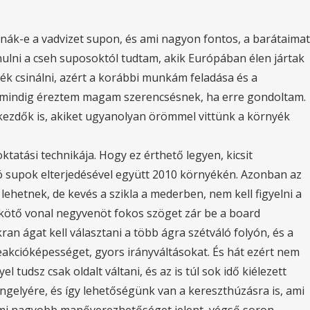
nák-e a vadvizet supon, és ami nagyon fontos, a barátaimat
ulni a cseh suposoktól tudtam, akik Európában élen jártak
nék csinálni, azért a korábbi munkám feladása és a
em mindig éreztem magam szerencsésnek, ha erre gondoltam.
ó kezdők is, akiket ugyanolyan örömmel vittünk a környék
tatási technikája. Hogy ez érthető legyen, kicsit
ató supok elterjedésével együtt 2010 környékén. Azonban az
hetnek, de kevés a szikla a mederben, nem kell figyelni a
sszekötő vonal negyvenöt fokos szöget zár be a board
an ágat kell választani a több ágra szétváló folyón, és a
reakcióképességet, gyors irányváltásokat. És hát ezért nem
 tudsz csak oldalt váltani, és az is túl sok idő kiélezett
ngelyére, és így lehetőségünk van a kereszthúzásra is, ami
ami nagyobb manőverezhetőséget jelent, végső soron