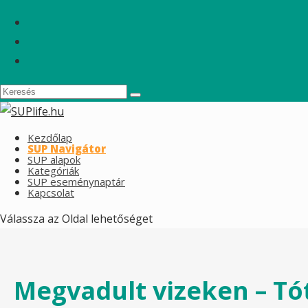
Kezdőlap
SUP Navigátor
SUP alapok
Kategóriák
SUP eseménynaptár
Kapcsolat
Válassza az Oldal lehetőséget
Megvadult vizeken – Tó