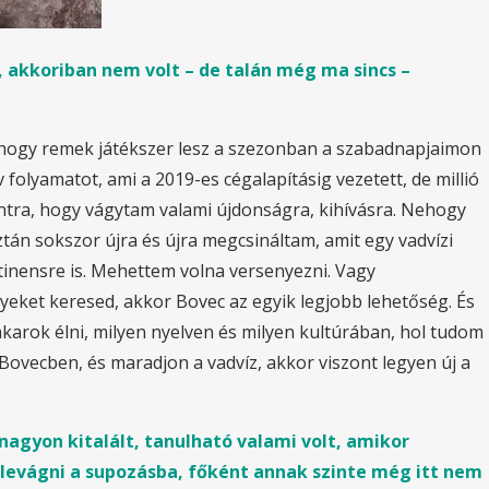
, akkoriban nem volt – de talán még ma sincs –
, hogy remek játékszer lesz a szezonban a szabadnapjaimon
folyamatot, ami a 2019-es cégalapításig vezetett, de millió
ntra, hogy vágytam valami újdonságra, kihívásra. Nehogy
ztán sokszor újra és újra megcsináltam, amit egy vadvízi
tinensre is. Mehettem volna versenyezni. Vagy
eket keresed, akkor Bovec az egyik legjobb lehetőség. És
arok élni, milyen nyelven és milyen kultúrában, hol tudom
ovecben, és maradjon a vadvíz, akkor viszont legyen új a
 nagyon kitalált, tanulható valami volt, amikor
elevágni a supozásba, főként annak szinte még itt nem