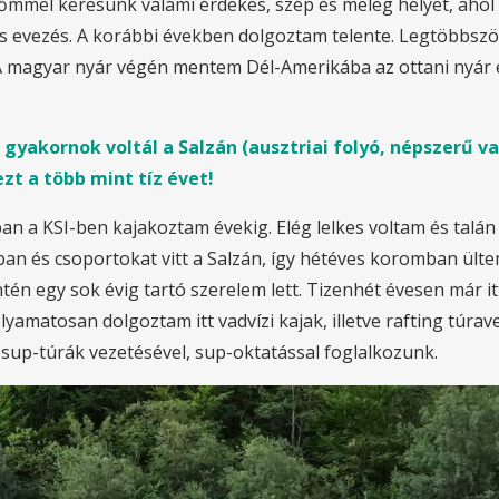
mmel keresünk valami érdekes, szép és meleg helyet, ahol o
 és evezés. A korábbi években dolgoztam telente. Legtöbbszö
 A magyar nyár végén mentem Dél-Amerikába az ottani nyár el
yakornok voltál a Salzán (ausztriai folyó, népszerű va
zt a több mint tíz évet!
a KSI-ben kajakoztam évekig. Elég lelkes voltam és talán 
ban és csoportokat vitt a Salzán, így hétéves koromban ült
zintén egy sok évig tartó szerelem lett. Tizenhét évesen má
lyamatosan dolgoztam itt vadvízi kajak, illetve rafting túr
sup-túrák vezetésével, sup-oktatással foglalkozunk.