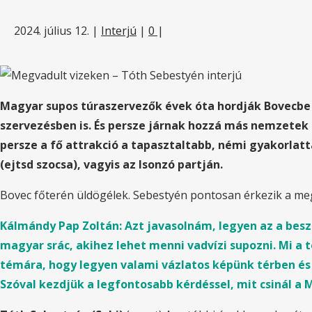
2024. július 12.
|
Interjú
|
0
|
Magyar supos túraszervezők évek óta hordják Bovecbe 
szervezésben is. És persze járnak hozzá más nemzetek su
persze a fő attrakció a tapasztaltabb, némi gyakorlatt
(ejtsd szocsa), vagyis az Isonzó partján.
Bovec főterén üldögélek. Sebestyén pontosan érkezik a meg
Kálmándy Pap Zoltán: Azt javasolnám, legyen az a be
magyar srác, akihez lehet menni vadvízi supozni. Mi a 
témára, hogy legyen valami vázlatos képünk térben és 
Szóval kezdjük a legfontosabb kérdéssel, mit csinál a M