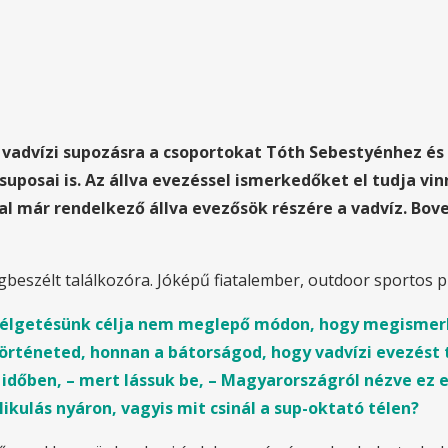
vadvízi supozásra a csoportokat Tóth Sebestyénhez és 
posai is. Az állva evezéssel ismerkedőket el tudja vinn
al már rendelkező állva evezősök részére a vadvíz. Bove
beszélt találkozóra. Jóképű fiatalember, outdoor sportos p
szélgetésünk célja nem meglepő módon, hogy megismerk
történeted, honnan a bátorságod, hogy vadvízi evezést t
időben, – mert lássuk be, – Magyarországról nézve ez e
ikulás nyáron, vagyis mit csinál a sup-oktató télen?