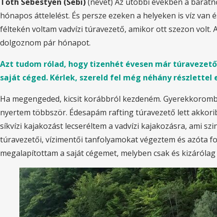
Tóth Sebestyén (Sebi)
(nevet) Az utóbbi években a barátnő
hónapos áttelelést. És persze ezeken a helyeken is víz van
féltekén voltam vadvízi túravezető, amikor ott szezon volt.
dolgoznom pár hónapot.
Azt tudom rólad, hogy tizenhét évesen már túravezető g
saját céged. Kérlek, szereld fel még néhány részlettel e
Ha megengeded, kicsit korábbról kezdeném. Gyerekkoromban 
nyertem többször. Édesapám rafting túravezető lett akkori
síkvízi kajakozást lecseréltem a vadvízi kajakozásra, ami s
túravezetői, vízimentői tanfolyamokat végeztem és azóta fo
megalapítottam a saját cégemet, melyben csak és kizárólag 