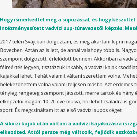
Hogy ismerkedtél meg a supozással, és hogy készültél f
intézményesített vadvízi sup-túravezetői képzés. Mesél
2017 telén Svájcban dolgoztam, és meg akartam lepni magam
Bovecben. Aztán az is lett, de annál valahogy több is. Nagyo
szempont dolgozott, érlelődött bennem. Akkoriban a vadvíz
félreértés legyen, tisztázzuk inkább, a vadvízi kajak csodá
kajakkal lehet. Tehát valamit váltani szerettem volna. Meh
belekezdhettem volna valami teljesen másba. Azt érdemes t
tényleg rengeteg szempont játszott, merre tartok és hány 
elképzelni magam 10-20 éve múlva, hol lehet családra is go
sport. És megcsináltam itt az első vadvízi supos céget.
A síkvízi kajak után váltani a vadvízi kajakozásra is i
elkezdted. Attól persze még változik, fejlődik eszköz