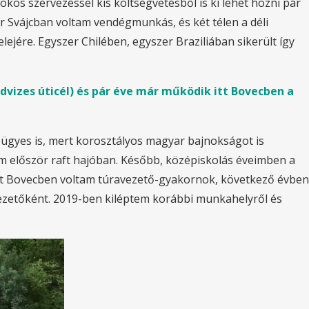
kos szervezéssel kis költségvetésből is ki lehet hozni pár
r Svájcban voltam vendégmunkás, és két télen a déli
ejére. Egyszer Chilében, egyszer Braziliában sikerült így
dvizes úticél) és pár éve már működik itt Bovecben a
ügyes is, mert korosztályos magyar bajnokságot is
em először raft hajóban. Később, középiskolás éveimben a
r itt Bovecben voltam túravezető-gyakornok, következő évben
avezetőként. 2019-ben kiléptem korábbi munkahelyről és