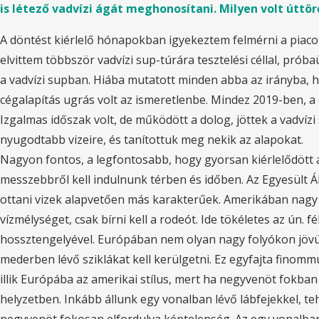
is létező vadvízi ágát meghonosítani. Milyen volt úttör
A döntést kiérlelő hónapokban igyekeztem felmérni a piaco
elvittem többször vadvízi sup-túrára tesztelési céllal, pr
a vadvízi supban. Hiába mutatott minden abba az irányba, ho
cégalapítás ugrás volt az ismeretlenbe. Mindez 2019-ben, 
Izgalmas időszak volt, de működött a dolog, jöttek a vadvíz
nyugodtabb vizeire, és tanítottuk meg nekik az alapokat.
Nagyon fontos, a legfontosabb, hogy gyorsan kiérlelődött a 
messzebbről kell indulnunk térben és időben. Az Egyesült Ál
ottani vizek alapvetően más karakterűek. Amerikában nagy v
vízmélységet, csak bírni kell a rodeót. Ide tökéletes az ún.
hossztengelyével. Európában nem olyan nagy folyókon jövünk 
mederben lévő sziklákat kell kerülgetni. Ez egyfajta finom
illik Európába az amerikai stílus, mert ha negyvenöt fokban el
helyzetben. Inkább állunk egy vonalban lévő lábfejekkel, t
negyvenöt fokosan elfordulva képtelenség. Az egy vonalba