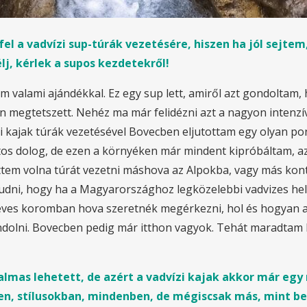
el a vadvízi sup-túrák vezetésére, hiszen ha jól sejtem
j, kérlek a supos kezdetekről!
 valami ajándékkal. Ez egy sup lett, amiről azt gondoltam
n megtetszett. Nehéz ma már felidézni azt a nagyon intenzív 
i kajak túrák vezetésével Bovecben eljutottam egy olyan po
latos dolog, de ezen a környéken már mindent kipróbáltam, a
ettem volna túrát vezetni máshova az Alpokba, vagy más kon
udni, hogy ha a Magyarországhoz legközelebbi vadvizes hely
éves koromban hova szeretnék megérkezni, hol és hogyan ak
ndolni. Bovecben pedig már itthon vagyok. Tehát maradtam B
zgalmas lehetett, de azért a vadvízi kajak akkor már egy
ben, stílusokban, mindenben, de mégiscsak más, mint b