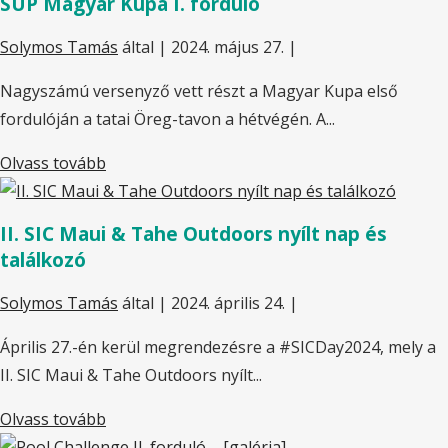
SUP Magyar Kupa I. forduló
Solymos Tamás
által |
2024. május 27.
|
Nagyszámú versenyző vett részt a Magyar Kupa első
fordulóján a tatai Öreg-tavon a hétvégén. A...
Olvass tovább
II. SIC Maui & Tahe Outdoors nyílt nap és
találkozó
Solymos Tamás
által |
2024. április 24.
|
Április 27.-én kerül megrendezésre a #SICDay2024, mely a
II. SIC Maui & Tahe Outdoors nyílt...
Olvass tovább