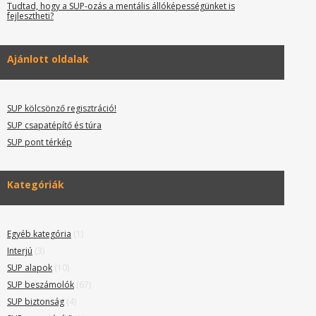
Tudtad, hogy a SUP-ozás a mentális állóképességünket is
fejlesztheti?
Ajánlott oldalak
SUP kölcsönző regisztráció!
SUP csapatépítő és túra
SUP pont térkép
Kategóriák
Egyéb kategória
(1)
Interjú
(3)
SUP alapok
(10)
SUP beszámolók
(67)
SUP biztonság
(4)