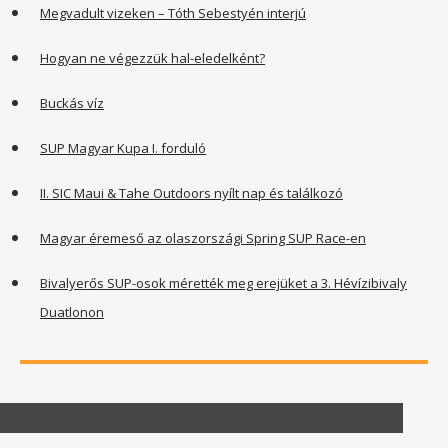
Megvadult vizeken – Tóth Sebestyén interjú
Hogyan ne végezzük hal-eledelként?
Buckás víz
SUP Magyar Kupa I. forduló
II. SIC Maui & Tahe Outdoors nyílt nap és találkozó
Magyar éremeső az olaszországi Spring SUP Race-en
Bivalyerős SUP-osok mérették meg erejüket a 3. Hévízibivaly
Duatlonon