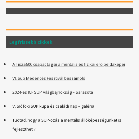
Legfrissebb cikkek
A Tisza600 csapat tagjai a mentális és fizikai erő példaképei
VI. Sup Medencés Fesztivál beszámoló
2024-es ICF SUP Világbajnokság – Sarasota
V. SIófoki SUP kupa és családi nap – galéria
Tudtad, hogy a SUP-ozás a mentális állóképességünket is
fejlesztheti?