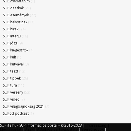
SUP csapatépítő
(1)
SUP deszkák
(21)
SUP események
(27)
SUP helyszínek
(17)
SUP hírek
(24)
SUP interjú
(16)
SUP jóga
(9)
SUP kiegészítők
(4)
SUP kult
(1)
SUP kutyával
(3)
SUP teszt
(13)
SUP tippek
(26)
SUP túra
(11)
SUP verseny
(53)
SUP videó
(7)
SUP világbajnokság 2021
(7)
SUPod podcast
(1)
SUPlife.hu - SUP információs portál - © 2016-2023 |
Impresszum
|
Médiaajánlat
|
ÁSZF
|
Adatkezelési tájékoztató
|
Szerzői jogok
|