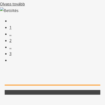
Olvass tovább
1
...
2
...
3