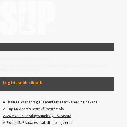
A hazai SUP információs portál.
Olvasd el beszámolóinkat, tippjeinket vagy keress SUP-ra alkalmas
helyet Magyarországon.
Legfrissebb cikkek
A Tisza600 csapat tagjai a mentális és fizikai erő példaképei
VI. Sup Medencés Fesztivál beszámoló
2024-es ICF SUP Világbajnokság – Sarasota
V. SIófoki SUP kupa és családi nap – galéria