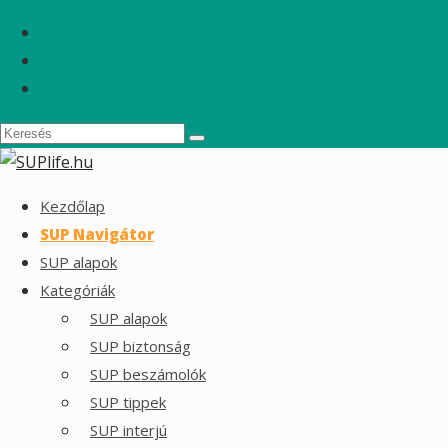
Kezdőlap
SUP Navigátor
SUP alapok
Kategóriák
SUP alapok
SUP biztonság
SUP beszámolók
SUP tippek
SUP interjú