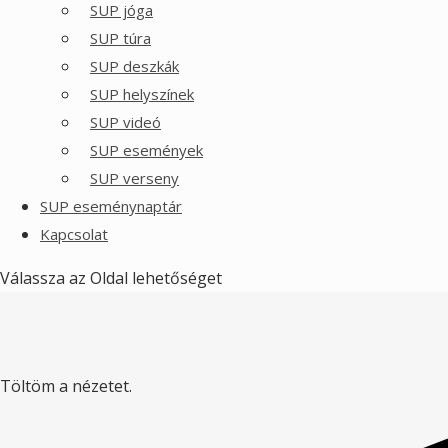
SUP jóga
SUP túra
SUP deszkák
SUP helyszínek
SUP videó
SUP események
SUP verseny
SUP eseménynaptár
Kapcsolat
Válassza az Oldal lehetőséget
Töltöm a nézetet.