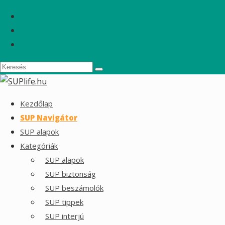
Kezdőlap
SUP Navigátor
SUP alapok
Kategóriák
SUP alapok
SUP biztonság
SUP beszámolók
SUP tippek
SUP interjú