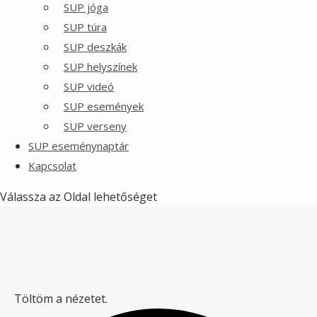
SUP jóga
SUP túra
SUP deszkák
SUP helyszínek
SUP videó
SUP események
SUP verseny
SUP eseménynaptár
Kapcsolat
Válassza az Oldal lehetőséget
Töltöm a nézetet.