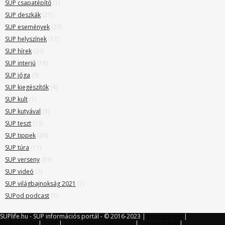
SUP csapatépítő
(1)
SUP deszkák
(21)
SUP események
(27)
SUP helyszínek
(17)
SUP hírek
(24)
SUP interjú
(16)
SUP jóga
(9)
SUP kiegészítők
(4)
SUP kult
(1)
SUP kutyával
(3)
SUP teszt
(13)
SUP tippek
(26)
SUP túra
(11)
SUP verseny
(53)
SUP videó
(7)
SUP világbajnokság 2021
(7)
SUPod podcast
(1)
SUPlife.hu - SUP információs portál - © 2016-2023 |
Impresszum
|
Médiaajánlat
|
ÁSZF
|
Adatkezelési tájékoztató
|
Szerzői jogok
|