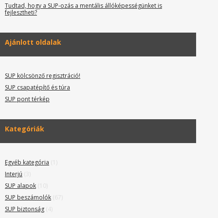
Tudtad, hogy a SUP-ozás a mentális állóképességünket is
fejlesztheti?
Ajánlott oldalak
SUP kölcsönző regisztráció!
SUP csapatépítő és túra
SUP pont térkép
Kategóriák
Egyéb kategória
(1)
Interjú
(3)
SUP alapok
(10)
SUP beszámolók
(67)
SUP biztonság
(4)