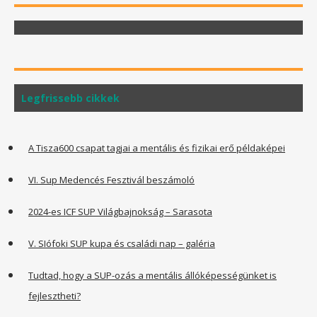
Legfrissebb cikkek
A Tisza600 csapat tagjai a mentális és fizikai erő példaképei
VI. Sup Medencés Fesztivál beszámoló
2024-es ICF SUP Világbajnokság – Sarasota
V. SIófoki SUP kupa és családi nap – galéria
Tudtad, hogy a SUP-ozás a mentális állóképességünket is
fejlesztheti?