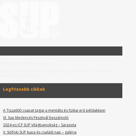
A hazai SUP információs portál.
Olvasd el beszámolóinkat, tippjeinket vagy keress SUP-ra alkalmas
helyet Magyarországon.
Legfrissebb cikkek
A Tisza600 csapat tagjai a mentális és fizikai erő példaképei
VI. Sup Medencés Fesztivál beszámoló
2024-es ICF SUP Világbajnokság – Sarasota
V. SIófoki SUP kupa és családi nap – galéria