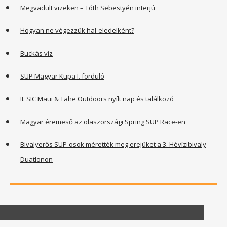
Megvadult vizeken – Tóth Sebestyén interjú
Hogyan ne végezzük hal-eledelként?
Buckás víz
SUP Magyar Kupa I. forduló
II. SIC Maui & Tahe Outdoors nyílt nap és találkozó
Magyar éremeső az olaszországi Spring SUP Race-en
Bivalyerős SUP-osok mérették meg erejüket a 3. Hévízibivaly
Duatlonon