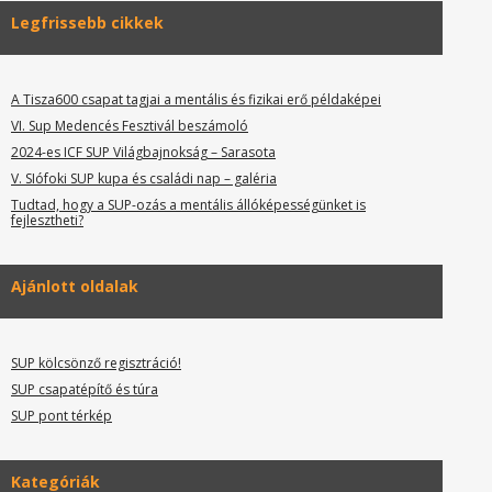
Legfrissebb cikkek
A Tisza600 csapat tagjai a mentális és fizikai erő példaképei
VI. Sup Medencés Fesztivál beszámoló
2024-es ICF SUP Világbajnokság – Sarasota
V. SIófoki SUP kupa és családi nap – galéria
Tudtad, hogy a SUP-ozás a mentális állóképességünket is
fejlesztheti?
Ajánlott oldalak
SUP kölcsönző regisztráció!
SUP csapatépítő és túra
SUP pont térkép
Kategóriák