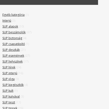
Egyéb kategória
(1)
Interjú
(3)
SUP alapok
(10)
SUP beszámolók
(67)
SUP biztonság
(4)
SUP csapatépítő
(1)
SUP deszkák
(21)
SUP események
(27)
SUP helyszínek
(17)
SUP hírek
(24)
SUP interjú
(16)
SUP jóga
(9)
SUP kiegészítők
(4)
SUP kult
(1)
SUP kutyával
(3)
SUP teszt
(13)
SUP tippek
(26)