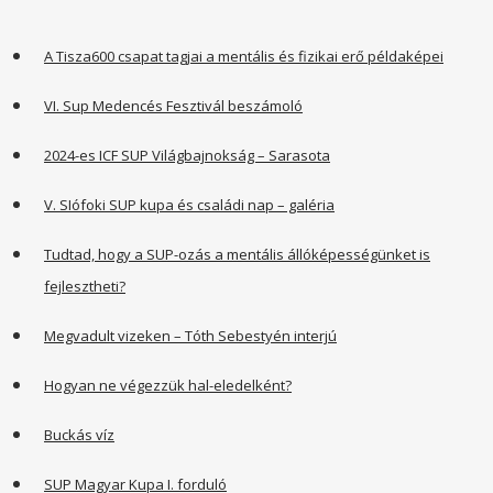
A Tisza600 csapat tagjai a mentális és fizikai erő példaképei
VI. Sup Medencés Fesztivál beszámoló
2024-es ICF SUP Világbajnokság – Sarasota
V. SIófoki SUP kupa és családi nap – galéria
Tudtad, hogy a SUP-ozás a mentális állóképességünket is
fejlesztheti?
Megvadult vizeken – Tóth Sebestyén interjú
Hogyan ne végezzük hal-eledelként?
Buckás víz
SUP Magyar Kupa I. forduló