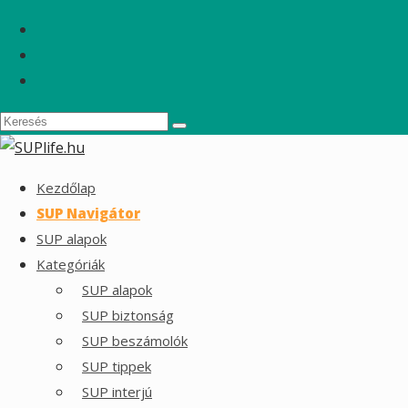
Kezdőlap
SUP Navigátor
SUP alapok
Kategóriák
SUP alapok
SUP biztonság
SUP beszámolók
SUP tippek
SUP interjú