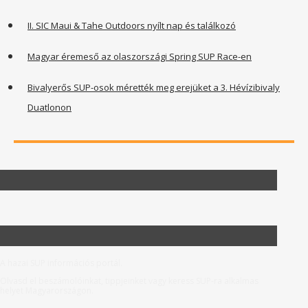
II. SIC Maui & Tahe Outdoors nyílt nap és találkozó
Magyar éremeső az olaszországi Spring SUP Race-en
Bivalyerős SUP-osok mérették meg erejüket a 3. Hévízibivaly
Duatlonon
A hazai SUP információs portál.
Olvasd el beszámolóinkat, tippjeinket vagy keress SUP-ra alkalmas
helyet Magyarországon.