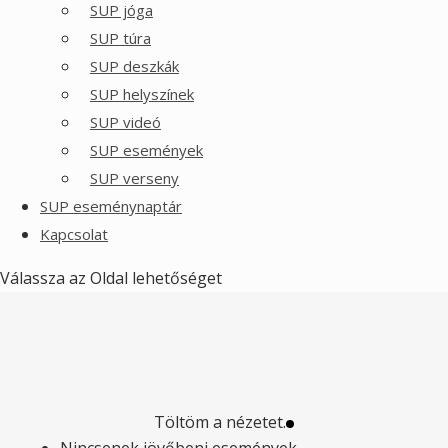
SUP jóga
SUP túra
SUP deszkák
SUP helyszínek
SUP videó
SUP események
SUP verseny
SUP eseménynaptár
Kapcsolat
Válassza az Oldal lehetőséget
Töltöm a nézetet.
Nincsenek jövőbeni események.