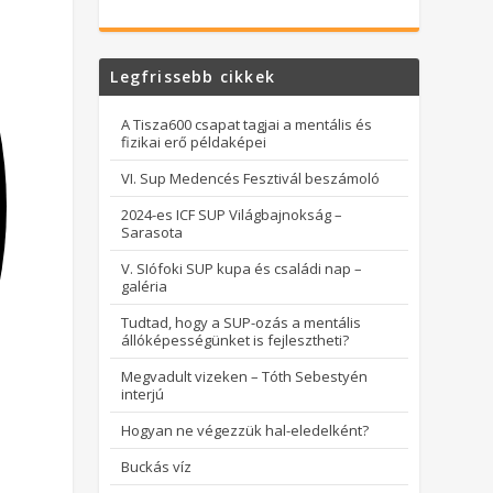
Legfrissebb cikkek
A Tisza600 csapat tagjai a mentális és
fizikai erő példaképei
VI. Sup Medencés Fesztivál beszámoló
2024-es ICF SUP Világbajnokság –
Sarasota
V. SIófoki SUP kupa és családi nap –
galéria
Tudtad, hogy a SUP-ozás a mentális
állóképességünket is fejlesztheti?
Megvadult vizeken – Tóth Sebestyén
interjú
Hogyan ne végezzük hal-eledelként?
Buckás víz