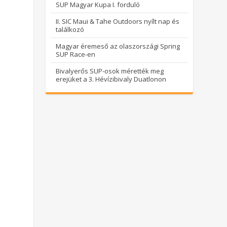
SUP Magyar Kupa I. forduló
II. SIC Maui & Tahe Outdoors nyílt nap és
találkozó
Magyar éremeső az olaszországi Spring
SUP Race-en
Bivalyerős SUP-osok mérették meg
erejüket a 3. Hévízibivaly Duatlonon