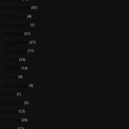
SUP beszámolók
(67)
SUP biztonság
(4)
SUP csapatépítő
(1)
SUP deszkák
(21)
SUP események
(27)
SUP helyszínek
(17)
SUP hírek
(24)
SUP interjú
(16)
SUP jóga
(9)
SUP kiegészítők
(4)
SUP kult
(1)
SUP kutyával
(3)
SUP teszt
(13)
SUP tippek
(26)
SUP túra
(11)