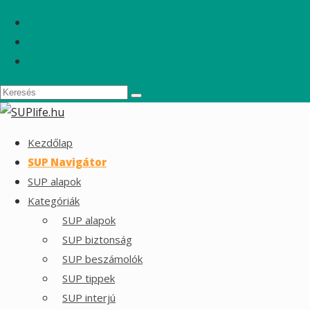
Kezdőlap
SUP Navigátor
SUP alapok
Kategóriák
SUP alapok
SUP biztonság
SUP beszámolók
SUP tippek
SUP interjú