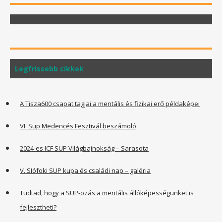
Legfrissebb cikkek
A Tisza600 csapat tagjai a mentális és fizikai erő példaképei
VI. Sup Medencés Fesztivál beszámoló
2024-es ICF SUP Világbajnokság – Sarasota
V. SIófoki SUP kupa és családi nap – galéria
Tudtad, hogy a SUP-ozás a mentális állóképességünket is
fejlesztheti?