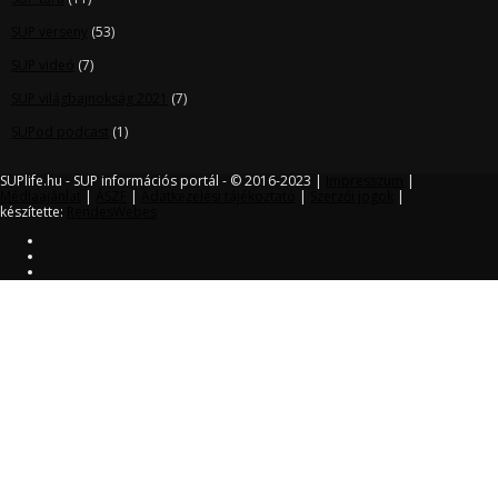
SUP verseny
(53)
SUP videó
(7)
SUP világbajnokság 2021
(7)
SUPod podcast
(1)
SUPlife.hu - SUP információs portál - © 2016-2023 |
Impresszum
|
Médiaajánlat
|
ÁSZF
|
Adatkezelési tájékoztató
|
Szerzői jogok
|
készítette:
RendesWebes