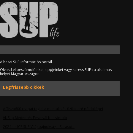
A hazai SUP információs portál.
Olvasd el beszámolóinkat, tippjeinket vagy keress SUP-ra alkalmas
helyet Magyarországon.
Legfrissebb cikkek
A Tisza600 csapat tagjai a mentális és fizikai erő példaképei
VI. Sup Medencés Fesztivál beszámoló
2024-es ICF SUP Világbajnokság – Sarasota