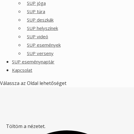
SUP jóga
SUP túra
SUP deszkák
SUP helyszínek
SUP videó
SUP események
SUP verseny
SUP eseménynaptár
Kapcsolat
Válassza az Oldal lehetőséget
Töltöm a nézetet.