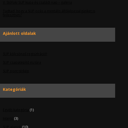
V. SIófoki SUP kupa és családi nap – galéria
Tudtad, hogy a SUP-ozás a mentális állóképességünket is
fejlesztheti?
Ajánlott oldalak
SUP kölcsönző regisztráció!
SUP csapatépítő és túra
SUP pont térkép
Kategóriák
Egyéb kategória
(1)
Interjú
(3)
SUP alapok
(10)