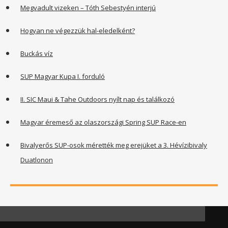
Megvadult vizeken – Tóth Sebestyén interjú
Hogyan ne végezzük hal-eledelként?
Buckás víz
SUP Magyar Kupa I. forduló
II. SIC Maui & Tahe Outdoors nyílt nap és találkozó
Magyar éremeső az olaszországi Spring SUP Race-en
Bivalyerős SUP-osok mérették meg erejüket a 3. Hévízibivaly
Duatlonon