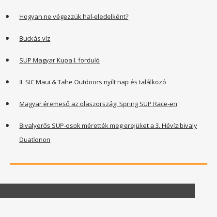
Hogyan ne végezzük hal-eledelként?
Buckás víz
SUP Magyar Kupa I. forduló
II. SIC Maui & Tahe Outdoors nyílt nap és találkozó
Magyar éremeső az olaszországi Spring SUP Race-en
Bivalyerős SUP-osok mérették meg erejüket a 3. Hévízibivaly
Duatlonon