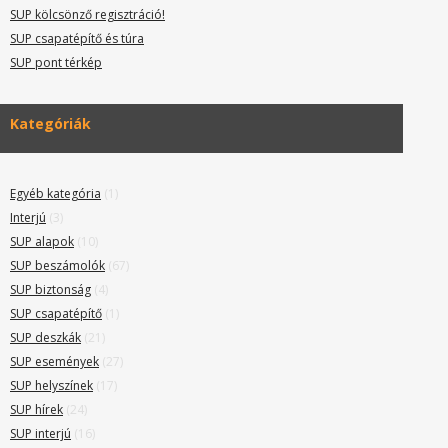
SUP kölcsönző regisztráció!
SUP csapatépítő és túra
SUP pont térkép
Kategóriák
Egyéb kategória
(1)
Interjú
(3)
SUP alapok
(10)
SUP beszámolók
(67)
SUP biztonság
(4)
SUP csapatépítő
(1)
SUP deszkák
(21)
SUP események
(27)
SUP helyszínek
(17)
SUP hírek
(24)
SUP interjú
(16)