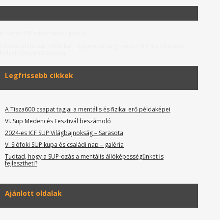
A hazai SUP információs portál.
Olvasd el beszámolóinkat, tippjeinket vagy keress SUP-ra alkalmas
helyet Magyarországon.
Legfrissebb cikkek
A Tisza600 csapat tagjai a mentális és fizikai erő példaképei
VI. Sup Medencés Fesztivál beszámoló
2024-es ICF SUP Világbajnokság – Sarasota
V. SIófoki SUP kupa és családi nap – galéria
Tudtad, hogy a SUP-ozás a mentális állóképességünket is
fejlesztheti?
Ajánlott oldalak