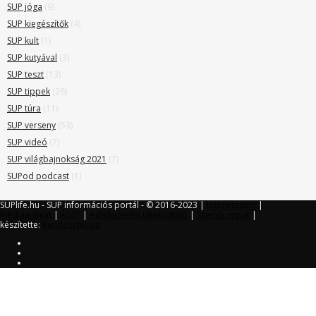
SUP jóga
(9)
SUP kiegészítők
(4)
SUP kult
(1)
SUP kutyával
(3)
SUP teszt
(13)
SUP tippek
(26)
SUP túra
(11)
SUP verseny
(53)
SUP videó
(7)
SUP világbajnokság 2021
(7)
SUPod podcast
(1)
SUPlife.hu - SUP információs portál - © 2016-2023 |
Impresszum
|
Médiaajánlat
|
ÁSZF
|
Adatkezelési tájékoztató
|
Szerzői jogok
|
készítette:
RendesWebes