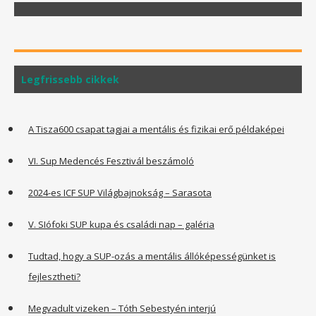
Legfrissebb cikkek
A Tisza600 csapat tagjai a mentális és fizikai erő példaképei
VI. Sup Medencés Fesztivál beszámoló
2024-es ICF SUP Világbajnokság – Sarasota
V. SIófoki SUP kupa és családi nap – galéria
Tudtad, hogy a SUP-ozás a mentális állóképességünket is
fejlesztheti?
Megvadult vizeken – Tóth Sebestyén interjú