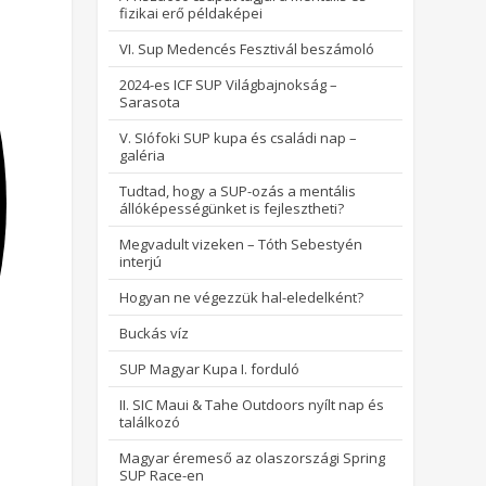
fizikai erő példaképei
VI. Sup Medencés Fesztivál beszámoló
2024-es ICF SUP Világbajnokság –
Sarasota
V. SIófoki SUP kupa és családi nap –
galéria
Tudtad, hogy a SUP-ozás a mentális
állóképességünket is fejlesztheti?
Megvadult vizeken – Tóth Sebestyén
interjú
Hogyan ne végezzük hal-eledelként?
Buckás víz
SUP Magyar Kupa I. forduló
II. SIC Maui & Tahe Outdoors nyílt nap és
találkozó
Magyar éremeső az olaszországi Spring
SUP Race-en