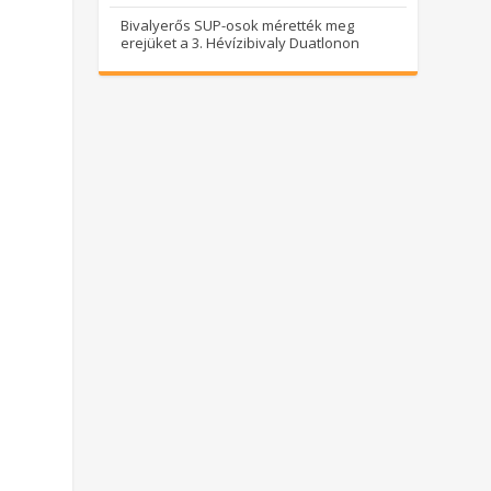
Bivalyerős SUP-osok mérették meg
erejüket a 3. Hévízibivaly Duatlonon