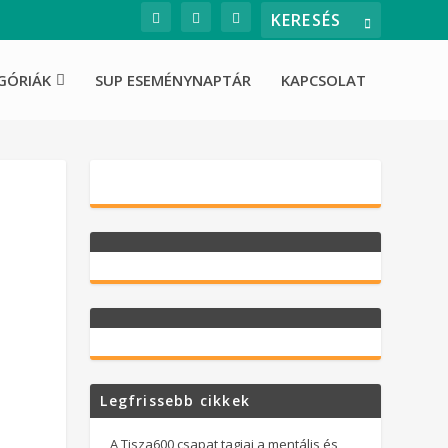
GÓRIÁK
SUP ESEMÉNYNAPTÁR
KAPCSOLAT
Legfrissebb cikkek
A Tisza600 csapat tagjai a mentális és