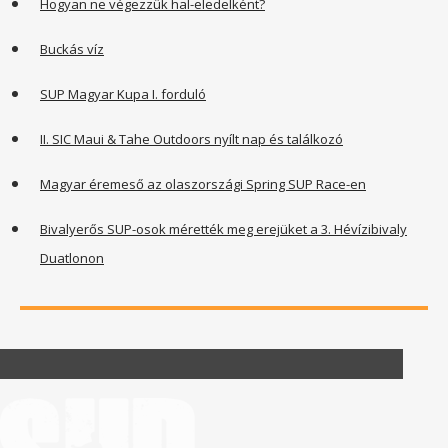
Hogyan ne végezzük hal-eledelként?
Buckás víz
SUP Magyar Kupa I. forduló
II. SIC Maui & Tahe Outdoors nyílt nap és találkozó
Magyar éremeső az olaszországi Spring SUP Race-en
Bivalyerős SUP-osok mérették meg erejüket a 3. Hévízibivaly
Duatlonon