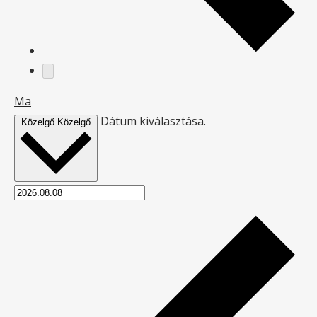
Ma
Dátum kiválasztása.
Közelgő
Közelgő