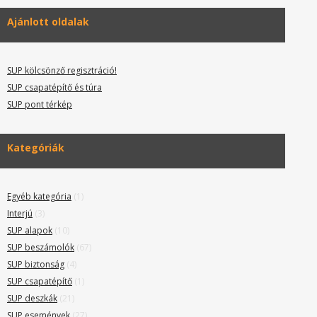
Ajánlott oldalak
SUP kölcsönző regisztráció!
SUP csapatépítő és túra
SUP pont térkép
Kategóriák
Egyéb kategória
(1)
Interjú
(3)
SUP alapok
(10)
SUP beszámolók
(67)
SUP biztonság
(4)
SUP csapatépítő
(1)
SUP deszkák
(21)
SUP események
(27)