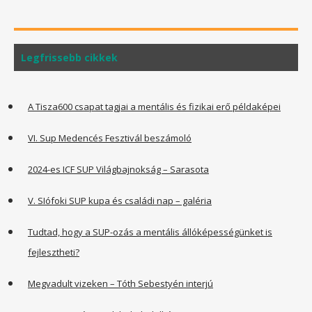
Legfrissebb cikkek
A Tisza600 csapat tagjai a mentális és fizikai erő példaképei
VI. Sup Medencés Fesztivál beszámoló
2024-es ICF SUP Világbajnokság – Sarasota
V. SIófoki SUP kupa és családi nap – galéria
Tudtad, hogy a SUP-ozás a mentális állóképességünket is
fejlesztheti?
Megvadult vizeken – Tóth Sebestyén interjú