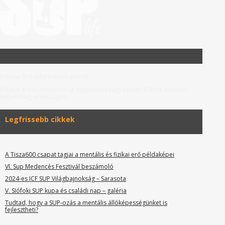
A hazai SUP információs portál.
Olvasd el beszámolóinkat, tippjeinket vagy keress SUP-ra alkalmas
helyet Magyarországon.
Legfrissebb cikkek
A Tisza600 csapat tagjai a mentális és fizikai erő példaképei
VI. Sup Medencés Fesztivál beszámoló
2024-es ICF SUP Világbajnokság – Sarasota
V. SIófoki SUP kupa és családi nap – galéria
Tudtad, hogy a SUP-ozás a mentális állóképességünket is
fejlesztheti?