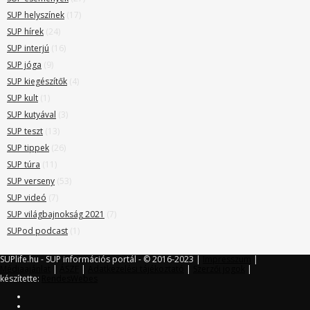
SUP helyszínek
(17)
SUP hírek
(24)
SUP interjú
(16)
SUP jóga
(9)
SUP kiegészítők
(4)
SUP kult
(1)
SUP kutyával
(3)
SUP teszt
(13)
SUP tippek
(26)
SUP túra
(11)
SUP verseny
(53)
SUP videó
(7)
SUP világbajnokság 2021
(7)
SUPod podcast
(1)
SUPlife.hu - SUP információs portál - © 2016-2023 |
Impresszum
|
Médiaajánlat
|
ÁSZF
|
Adatkezelési tájékoztató
|
Szerzői jogok
|
készítette:
RendesWebes