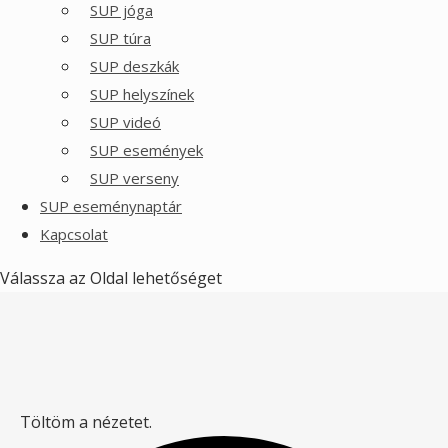
SUP jóga
SUP túra
SUP deszkák
SUP helyszínek
SUP videó
SUP események
SUP verseny
SUP eseménynaptár
Kapcsolat
Válassza az Oldal lehetőséget
Töltöm a nézetet.