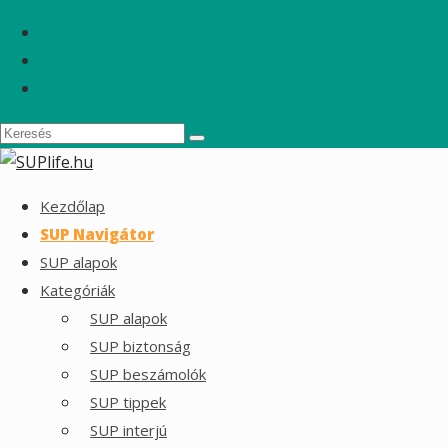
Kezdőlap
SUP Navigátor
SUP alapok
Kategóriák
SUP alapok
SUP biztonság
SUP beszámolók
SUP tippek
SUP interjú