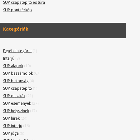
SUP csapatépítő és túra
SUP pont térkép
Kategóriák
Egyéb kategória
(1)
Interjú
(3)
SUP alapok
(10)
SUP beszámolók
(67)
SUP biztonság
(4)
SUP csapatépítő
(1)
SUP deszkák
(21)
SUP események
(27)
SUP helyszínek
(17)
SUP hírek
(24)
SUP interjú
(16)
SUP jóga
(9)