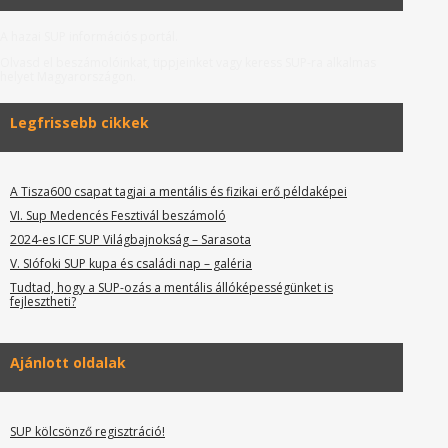
A hazai SUP információs portál.
Olvasd el beszámolóinkat, tippjeinket vagy keress SUP-ra alkalmas
helyet Magyarországon.
Legfrissebb cikkek
A Tisza600 csapat tagjai a mentális és fizikai erő példaképei
VI. Sup Medencés Fesztivál beszámoló
2024-es ICF SUP Világbajnokság – Sarasota
V. SIófoki SUP kupa és családi nap – galéria
Tudtad, hogy a SUP-ozás a mentális állóképességünket is
fejlesztheti?
Ajánlott oldalak
SUP kölcsönző regisztráció!