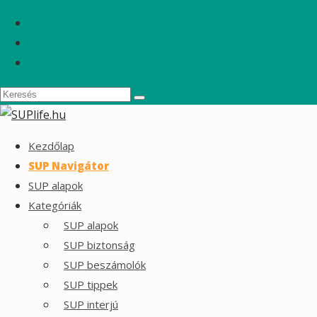
Kezdőlap
SUP Navigátor
SUP alapok
Kategóriák
SUP alapok
SUP biztonság
SUP beszámolók
SUP tippek
SUP interjú