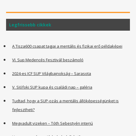
Legfrissebb cikkek
A Tisza600 csapat tagjai a mentális és fizikai erő példaképei
VI. Sup Medencés Fesztivál beszámoló
2024-es ICF SUP Világbajnokság – Sarasota
V. SIófoki SUP kupa és családi nap – galéria
Tudtad, hogy a SUP-ozás a mentális állóképességünket is
fejlesztheti?
Megvadult vizeken – Tóth Sebestyén interjú