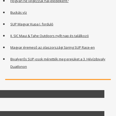
Hogyan ne végezzük hal-eledelként?
Buckás víz
SUP Magyar Kupa I. forduló
II. SIC Maui & Tahe Outdoors nyílt nap és találkozó
Magyar éremeső az olaszországi Spring SUP Race-en
Bivalyerős SUP-osok mérették meg erejüket a 3. Hévízibivaly
Duatlonon