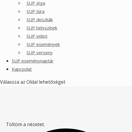
SUP jóga
SUP túra
SUP deszkák
SUP helyszínek
SUP videó
SUP események
SUP verseny
SUP eseménynaptár
Kapcsolat
Válassza az Oldal lehetőséget
Töltöm a nézetet.