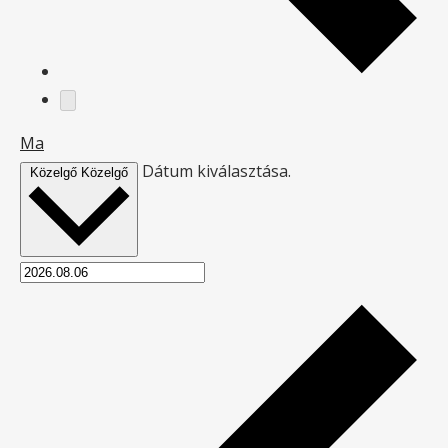
Ma
Dátum kiválasztása.
Közelgő
Közelgő