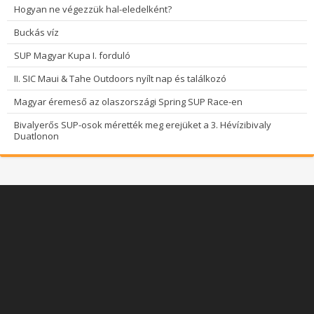
Hogyan ne végezzük hal-eledelként?
Buckás víz
SUP Magyar Kupa I. forduló
II. SIC Maui & Tahe Outdoors nyílt nap és találkozó
Magyar éremeső az olaszországi Spring SUP Race-en
Bivalyerős SUP-osok mérették meg erejüket a 3. Hévízibivaly
Duatlonon