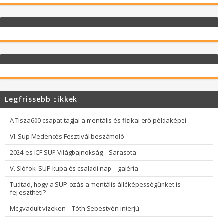
Legfrissebb cikkek
A Tisza600 csapat tagjai a mentális és fizikai erő példaképei
VI. Sup Medencés Fesztivál beszámoló
2024-es ICF SUP Világbajnokság – Sarasota
V. SIófoki SUP kupa és családi nap – galéria
Tudtad, hogy a SUP-ozás a mentális állóképességünket is
fejlesztheti?
Megvadult vizeken – Tóth Sebestyén interjú