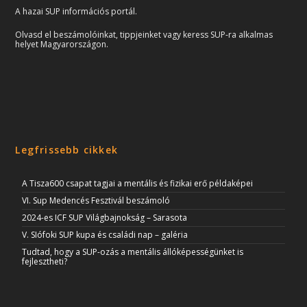
A hazai SUP információs portál.
Olvasd el beszámolóinkat, tippjeinket vagy keress SUP-ra alkalmas
helyet Magyarországon.
Legfrissebb cikkek
A Tisza600 csapat tagjai a mentális és fizikai erő példaképei
VI. Sup Medencés Fesztivál beszámoló
2024-es ICF SUP Világbajnokság – Sarasota
V. SIófoki SUP kupa és családi nap – galéria
Tudtad, hogy a SUP-ozás a mentális állóképességünket is
fejlesztheti?