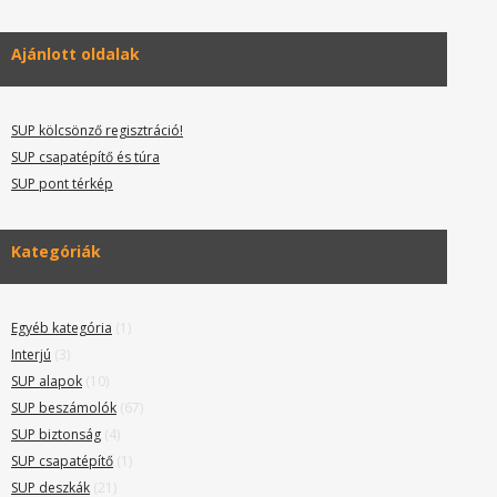
Ajánlott oldalak
SUP kölcsönző regisztráció!
SUP csapatépítő és túra
SUP pont térkép
Kategóriák
Egyéb kategória
(1)
Interjú
(3)
SUP alapok
(10)
SUP beszámolók
(67)
SUP biztonság
(4)
SUP csapatépítő
(1)
SUP deszkák
(21)