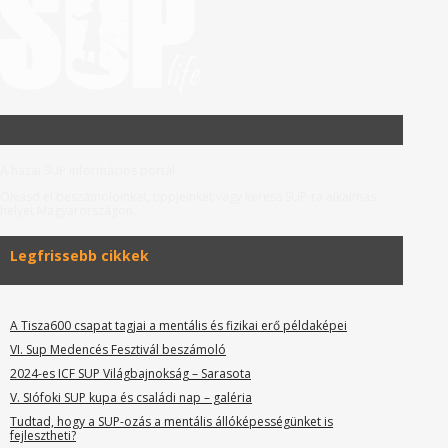
A hazai SUP információs portál.
Olvasd el beszámolóinkat, tippjeinket vagy keress SUP-ra alkalmas
helyet Magyarországon.
Legfrissebb cikkek
A Tisza600 csapat tagjai a mentális és fizikai erő példaképei
VI. Sup Medencés Fesztivál beszámoló
2024-es ICF SUP Világbajnokság – Sarasota
V. SIófoki SUP kupa és családi nap – galéria
Tudtad, hogy a SUP-ozás a mentális állóképességünket is
fejlesztheti?