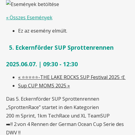
« Összes Események
Ez az esemény elmúlt.
5. Eckernförder SUP Sprottenrennen
2025.06.07. | 09:30
-
12:30
«
⭐️⭐️⭐️⭐️⭐️-THE LAKE ROCKS SUP Festival 2025 🤙
Sup CUP MOMS 2025
»
Das 5. Eckernförder SUP Sprottenrennen
„SprottenRace” startet in den Kategorien
200 m Sprint, 1km TechRace und XL TeamSUP
➡️‼️ 2.von 4 Rennen der German Ocean Cup Serie des
DWV ‼️