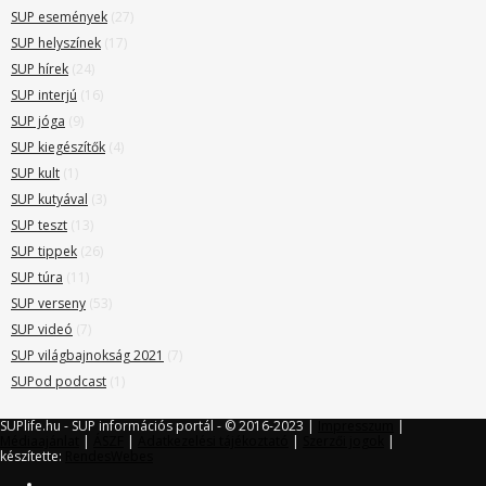
SUP események
(27)
SUP helyszínek
(17)
SUP hírek
(24)
SUP interjú
(16)
SUP jóga
(9)
SUP kiegészítők
(4)
SUP kult
(1)
SUP kutyával
(3)
SUP teszt
(13)
SUP tippek
(26)
SUP túra
(11)
SUP verseny
(53)
SUP videó
(7)
SUP világbajnokság 2021
(7)
SUPod podcast
(1)
SUPlife.hu - SUP információs portál - © 2016-2023 |
Impresszum
|
Médiaajánlat
|
ÁSZF
|
Adatkezelési tájékoztató
|
Szerzői jogok
|
készítette:
RendesWebes