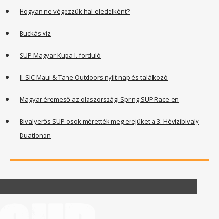
Hogyan ne végezzük hal-eledelként?
Buckás víz
SUP Magyar Kupa I. forduló
II. SIC Maui & Tahe Outdoors nyílt nap és találkozó
Magyar éremeső az olaszországi Spring SUP Race-en
Bivalyerős SUP-osok mérették meg erejüket a 3. Hévízibivaly
Duatlonon