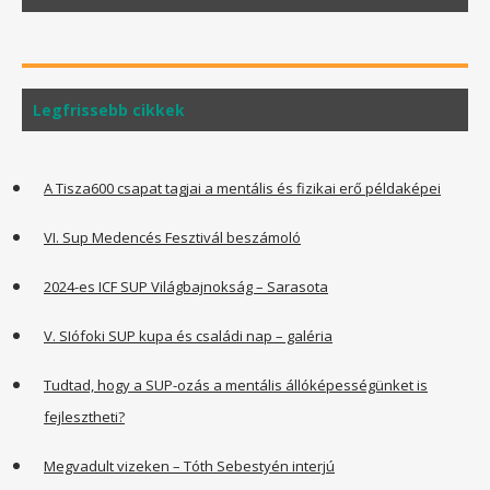
Legfrissebb cikkek
A Tisza600 csapat tagjai a mentális és fizikai erő példaképei
VI. Sup Medencés Fesztivál beszámoló
2024-es ICF SUP Világbajnokság – Sarasota
V. SIófoki SUP kupa és családi nap – galéria
Tudtad, hogy a SUP-ozás a mentális állóképességünket is
fejlesztheti?
Megvadult vizeken – Tóth Sebestyén interjú