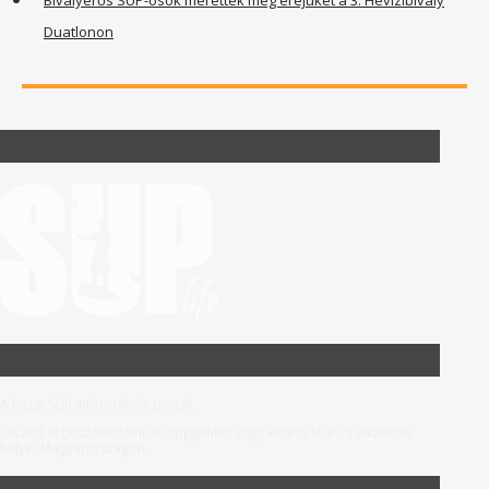
Duatlonon
A hazai SUP információs portál.
Olvasd el beszámolóinkat, tippjeinket vagy keress SUP-ra alkalmas
helyet Magyarországon.