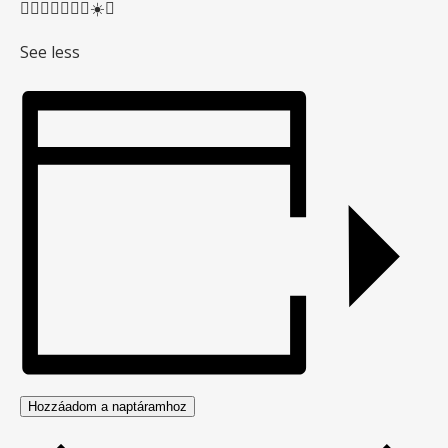
🏄🏻‍♂️🏄🏻‍♀️🌅☀️🌊
See less
Hozzáadom a naptáramhoz