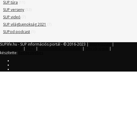
SUP túra
(11)
SUP verseny
(53)
SUP videó
(7)
SUP világbajnokság 2021
(7)
SUPod podcast
(1)
SUPlife.hu - SUP információs portál - © 2016-2023 |
Impresszum
|
Médiaajánlat
|
ÁSZF
|
Adatkezelési tájékoztató
|
Szerzői jogok
|
készítette:
RendesWebes