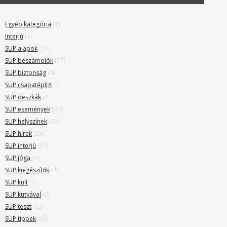
Egyéb kategória
(1)
Interjú
(3)
SUP alapok
(10)
SUP beszámolók
(67)
SUP biztonság
(4)
SUP csapatépítő
(1)
SUP deszkák
(21)
SUP események
(27)
SUP helyszínek
(17)
SUP hírek
(24)
SUP interjú
(16)
SUP jóga
(9)
SUP kiegészítők
(4)
SUP kult
(1)
SUP kutyával
(3)
SUP teszt
(13)
SUP tippek
(26)