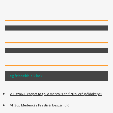
Legfrissebb cikkek
A Tisza600 csapat tagjai a mentális és fizikai erő példaképei
VI. Sup Medencés Fesztivál beszámoló