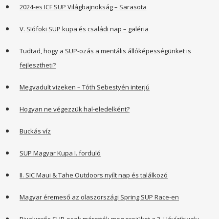
2024-es ICF SUP Világbajnokság – Sarasota
V. SIófoki SUP kupa és családi nap – galéria
Tudtad, hogy a SUP-ozás a mentális állóképességünket is
fejlesztheti?
Megvadult vizeken – Tóth Sebestyén interjú
Hogyan ne végezzük hal-eledelként?
Buckás víz
SUP Magyar Kupa I. forduló
II. SIC Maui & Tahe Outdoors nyílt nap és találkozó
Magyar éremeső az olaszországi Spring SUP Race-en
Bivalyerős SUP-osok mérették meg erejüket a 3. Hévízibivaly