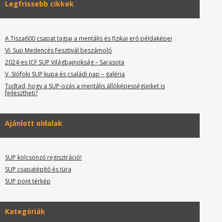
Legfrissebb cikkek
A Tisza600 csapat tagjai a mentális és fizikai erő példaképei
VI. Sup Medencés Fesztivál beszámoló
2024-es ICF SUP Világbajnokság – Sarasota
V. SIófoki SUP kupa és családi nap – galéria
Tudtad, hogy a SUP-ozás a mentális állóképességünket is
fejlesztheti?
Ajánlott oldalak
SUP kölcsönző regisztráció!
SUP csapatépítő és túra
SUP pont térkép
Kategóriák