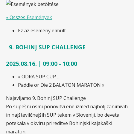
« Összes Események
Ez az esemény elmúlt.
9. BOHINJ SUP CHALLENGE
2025.08.16. | 09:00
-
10:00
«
ODRA SUP CUP …
Paddle or Die 2.BALATON MARATON
»
Najavljamo 9. Bohinj SUP Challenge
Po supešni osmi ponovitvi ene izmed najbolj zanimivih
in najštevilčnejših SUP tekem v Sloveniji, bo deveta
potekala v okviru prireditve Bohinjski kajakaški
maraton.