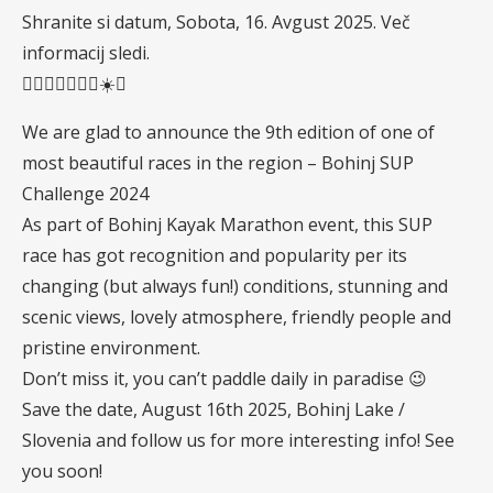
Shranite si datum, Sobota, 16. Avgust 2025. Več
informacij sledi.
🏄🏻‍♂️🏄🏻‍♀️🌅☀️🌊
We are glad to announce the 9th edition of one of
most beautiful races in the region – Bohinj SUP
Challenge 2024
As part of Bohinj Kayak Marathon event, this SUP
race has got recognition and popularity per its
changing (but always fun!) conditions, stunning and
scenic views, lovely atmosphere, friendly people and
pristine environment.
Don’t miss it, you can’t paddle daily in paradise 😉
Save the date, August 16th 2025, Bohinj Lake /
Slovenia and follow us for more interesting info! See
you soon!