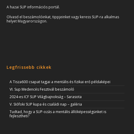
A hazai SUP információs portál.
Olvasd el beszámolóinkat, tippjeinket vagy keress SUP-ra alkalmas
helyet Magyarországon.
Legfrissebb cikkek
A Tisza600 csapat tagjai a mentális és fizikai erő példaképei
VI. Sup Medencés Fesztivál beszámoló
2024-es ICF SUP Világbajnokság – Sarasota
V. SIófoki SUP kupa és családi nap – galéria
Tudtad, hogy a SUP-ozás a mentális állóképességünket is
fejlesztheti?