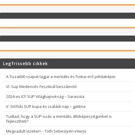
Legfrissebb cikkek
A Tisza600 csapat tagjai a mentális és fizikai erő példaképei
VI. Sup Medencés Fesztivál beszámoló
2024-es ICF SUP Világbajnokság – Sarasota
V. SIófoki SUP kupa és családi nap – galéria
Tudtad, hogy a SUP-ozás a mentális állóképességünket is
fejlesztheti?
Megvadult vizeken – Tóth Sebestyén interjú