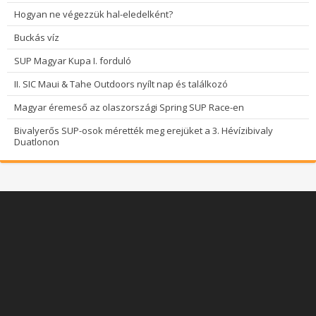
Hogyan ne végezzük hal-eledelként?
Buckás víz
SUP Magyar Kupa I. forduló
II. SIC Maui & Tahe Outdoors nyílt nap és találkozó
Magyar éremeső az olaszországi Spring SUP Race-en
Bivalyerős SUP-osok mérették meg erejüket a 3. Hévízibivaly
Duatlonon