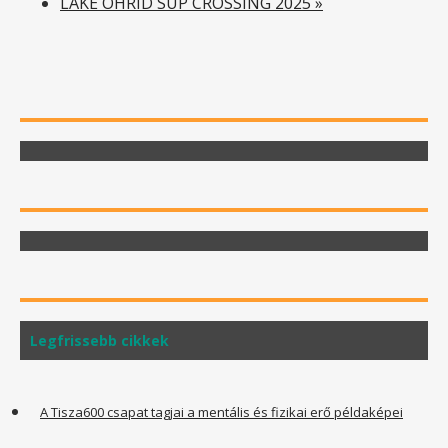
LAKE OHRID SUP CROSSING 2025
»
Legfrissebb cikkek
A Tisza600 csapat tagjai a mentális és fizikai erő példaképei