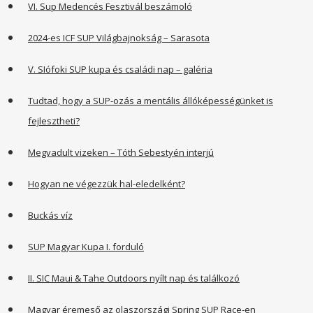
VI. Sup Medencés Fesztivál beszámoló
2024-es ICF SUP Világbajnokság – Sarasota
V. SIófoki SUP kupa és családi nap – galéria
Tudtad, hogy a SUP-ozás a mentális állóképességünket is
fejlesztheti?
Megvadult vizeken – Tóth Sebestyén interjú
Hogyan ne végezzük hal-eledelként?
Buckás víz
SUP Magyar Kupa I. forduló
II. SIC Maui & Tahe Outdoors nyílt nap és találkozó
Magyar éremeső az olaszországi Spring SUP Race-en