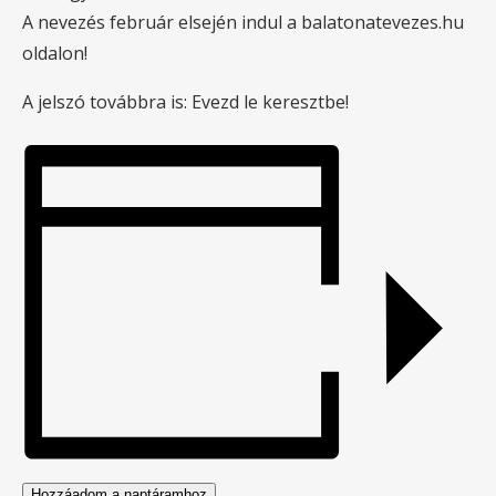
A nevezés február elsején indul a balatonatevezes.hu
oldalon!
A jelszó továbbra is: Evezd le keresztbe!
Hozzáadom a naptáramhoz