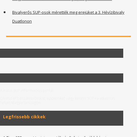
Bivalyerős SUP-osok mérették meg erejüket a 3. Hévízibivaly
Duatlonon
A hazai SUP információs portál.
Olvasd el beszámolóinkat, tippjeinket vagy keress SUP-ra alkalmas
helyet Magyarországon.
Legfrissebb cikkek