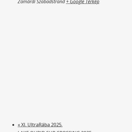
Zamárdi Szabadstrand
+ Google Térkép
«
XI. UltraRába 2025.