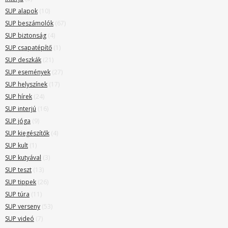
SUP alapok
(10)
SUP beszámolók
(67)
SUP biztonság
(4)
SUP csapatépítő
(1)
SUP deszkák
(21)
SUP események
(27)
SUP helyszínek
(17)
SUP hírek
(24)
SUP interjú
(16)
SUP jóga
(9)
SUP kiegészítők
(4)
SUP kult
(1)
SUP kutyával
(3)
SUP teszt
(13)
SUP tippek
(26)
SUP túra
(11)
SUP verseny
(53)
SUP videó
(7)