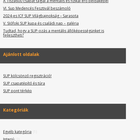
A Tisza600 csapat tagjai a mentális és fizikai erő példaképei
VI. Sup Medencés Fesztivál beszámoló
2024-es ICF SUP Világbajnokság – Sarasota
V. SIófoki SUP kupa és családi nap – galéria
Tudtad, hogy a SUP-ozás a mentális állóképességünket is
fejlesztheti?
Ajánlott oldalak
SUP kölcsönző regisztráció!
SUP csapatépítő és túra
SUP pont térkép
Kategóriák
Egyéb kategória
(1)
Interjú
(3)