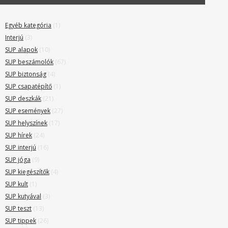
Egyéb kategória
(1)
Interjú
(3)
SUP alapok
(10)
SUP beszámolók
(67)
SUP biztonság
(4)
SUP csapatépítő
(1)
SUP deszkák
(21)
SUP események
(27)
SUP helyszínek
(17)
SUP hírek
(24)
SUP interjú
(16)
SUP jóga
(9)
SUP kiegészítők
(4)
SUP kult
(1)
SUP kutyával
(3)
SUP teszt
(13)
SUP tippek
(26)