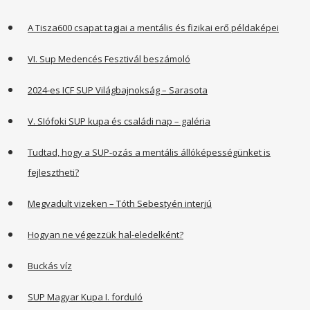
A Tisza600 csapat tagjai a mentális és fizikai erő példaképei
VI. Sup Medencés Fesztivál beszámoló
2024-es ICF SUP Világbajnokság – Sarasota
V. SIófoki SUP kupa és családi nap – galéria
Tudtad, hogy a SUP-ozás a mentális állóképességünket is
fejlesztheti?
Megvadult vizeken – Tóth Sebestyén interjú
Hogyan ne végezzük hal-eledelként?
Buckás víz
SUP Magyar Kupa I. forduló