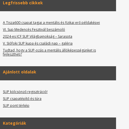
Legfrissebb cikkek
A Tisza600 csapat tagjai a mentális és fizikai erő példaképei
VI. Sup Medencés Fesztivál beszámoló
2024-es ICF SUP Világbajnokság – Sarasota
V. SIófoki SUP kupa és családi nap – galéria
Tudtad, hogy a SUP-ozás a mentális állóképességünket is
fejlesztheti?
Ajánlott oldalak
SUP kölcsönző regisztráció!
SUP csapatépítő és túra
SUP pont térkép
Kategóriák