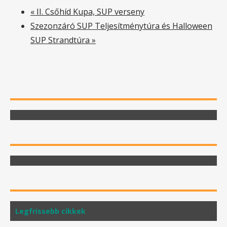
«
II. Csőhíd Kupa, SUP verseny
Szezonzáró SUP Teljesítménytúra és Halloween
SUP Strandtúra
»
Legfrissebb cikkek