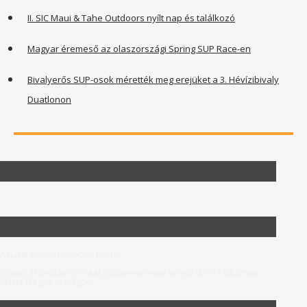
II. SIC Maui & Tahe Outdoors nyílt nap és találkozó
Magyar éremeső az olaszországi Spring SUP Race-en
Bivalyerős SUP-osok mérették meg erejüket a 3. Hévízibivaly
Duatlonon
A hazai SUP információs portál.
Olvasd el beszámolóinkat, tippjeinket vagy keress SUP-ra alkalmas
helyet Magyarországon.