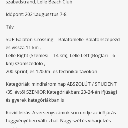
szabadstrand, Lelle Beach Club
Időpont: 2021.augusztus 7-8.
Táv:
SUP Balaton-Crossing – Balatonlelle-Balatonszepezd
és vissza 11 km ,
Lelle Right (Szemesi – 14 km), Lelle Left (Boglári – 6
km) szomszédoló ,
200 sprint, és 1200m -es technikai távokon
Kategóriák: mindhárom nap ABSZOLÚT / STUDENT
/35. évtől SZENIOR Kategóriákban; 23-24-én ifjúsági
és gyerek kategóriákban is
Rövid leírás: A versenyszámok sorrendje az időjárás
függvényében változhat. Nagy szél és viharjelzés