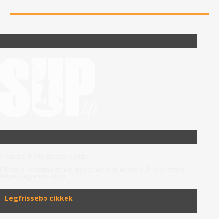
A hazai SUP információs portál.
Olvasd el beszámolóinkat, tippjeinket vagy keress SUP-ra alkalmas
helyet Magyarországon.
Legfrissebb cikkek