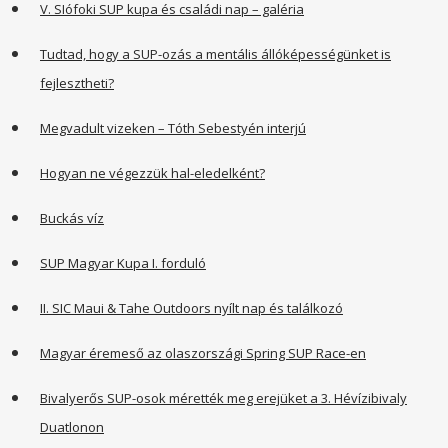
V. SIófoki SUP kupa és családi nap – galéria
Tudtad, hogy a SUP-ozás a mentális állóképességünket is
fejlesztheti?
Megvadult vizeken – Tóth Sebestyén interjú
Hogyan ne végezzük hal-eledelként?
Buckás víz
SUP Magyar Kupa I. forduló
II. SIC Maui & Tahe Outdoors nyílt nap és találkozó
Magyar éremeső az olaszországi Spring SUP Race-en
Bivalyerős SUP-osok mérették meg erejüket a 3. Hévízibivaly
Duatlonon