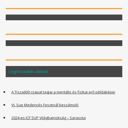
Legfrissebb cikkek
A Tisza600 csapat tagjai a mentális és fizikai erő példaképei
VI. Sup Medencés Fesztivál beszámoló
2024-es ICF SUP Világbajnokság – Sarasota