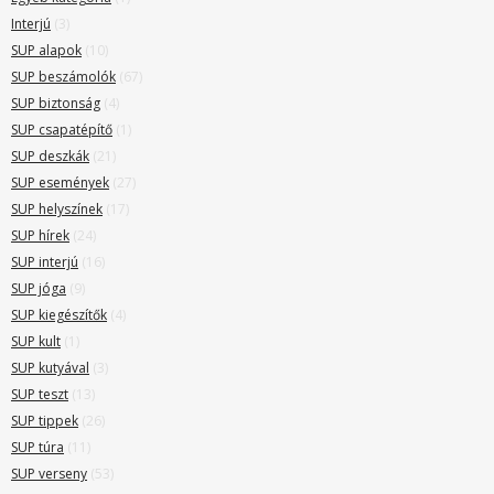
Interjú
(3)
SUP alapok
(10)
SUP beszámolók
(67)
SUP biztonság
(4)
SUP csapatépítő
(1)
SUP deszkák
(21)
SUP események
(27)
SUP helyszínek
(17)
SUP hírek
(24)
SUP interjú
(16)
SUP jóga
(9)
SUP kiegészítők
(4)
SUP kult
(1)
SUP kutyával
(3)
SUP teszt
(13)
SUP tippek
(26)
SUP túra
(11)
SUP verseny
(53)