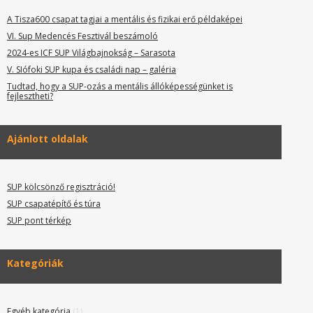
A Tisza600 csapat tagjai a mentális és fizikai erő példaképei
VI. Sup Medencés Fesztivál beszámoló
2024-es ICF SUP Világbajnokság – Sarasota
V. SIófoki SUP kupa és családi nap – galéria
Tudtad, hogy a SUP-ozás a mentális állóképességünket is
fejlesztheti?
Ajánlott oldalak
SUP kölcsönző regisztráció!
SUP csapatépítő és túra
SUP pont térkép
Kategóriák
Egyéb kategória
(1)