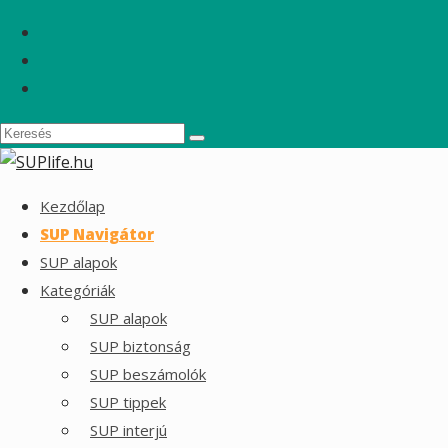
Kezdőlap
SUP Navigátor
SUP alapok
Kategóriák
SUP alapok
SUP biztonság
SUP beszámolók
SUP tippek
SUP interjú