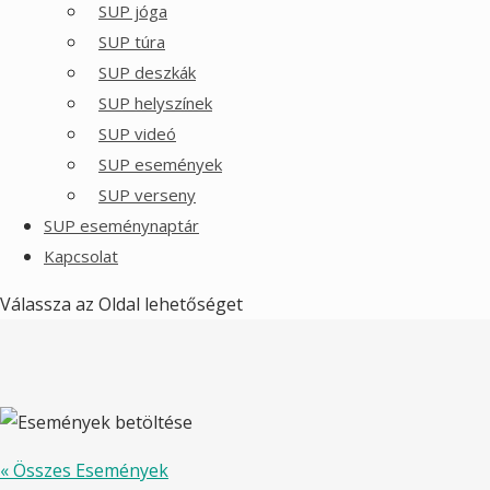
SUP jóga
SUP túra
SUP deszkák
SUP helyszínek
SUP videó
SUP események
SUP verseny
SUP eseménynaptár
Kapcsolat
Válassza az Oldal lehetőséget
« Összes Események