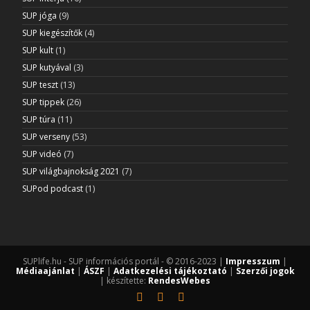
SUP jóga
(9)
SUP kiegészítők
(4)
SUP kult
(1)
SUP kutyával
(3)
SUP teszt
(13)
SUP tippek
(26)
SUP túra
(11)
SUP verseny
(53)
SUP videó
(7)
SUP világbajnokság 2021
(7)
SUPod podcast
(1)
SUPlife.hu - SUP információs portál - © 2016-2023 |
Impresszum
|
Médiaajánlat
|
ÁSZF
|
Adatkezelési tájékoztató
|
Szerzői jogok
| készítette:
RendesWebes