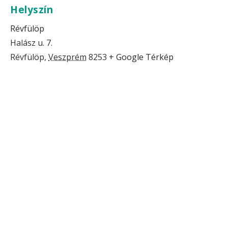
Helyszín
Révfülöp
Halász u. 7.
Révfülöp
,
Veszprém
8253
+ Google Térkép