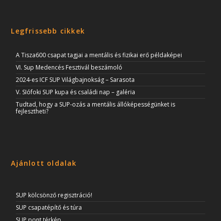
Legfrissebb cikkek
A Tisza600 csapat tagjai a mentális és fizikai erő példaképei
VI. Sup Medencés Fesztivál beszámoló
2024-es ICF SUP Világbajnokság – Sarasota
V. SIófoki SUP kupa és családi nap – galéria
Tudtad, hogy a SUP-ozás a mentális állóképességünket is
fejlesztheti?
Ajánlott oldalak
SUP kölcsönző regisztráció!
SUP csapatépítő és túra
SUP pont térkép