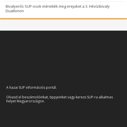
Bivalyerős SUP-osok mérették meg erejüket a 3. Hévízibivaly
Duatlonon
A hazai SUP információs portál.
Olvasd el beszámolóinkat, tippjeinket vagy keress SUP-ra alkalmas
helyet Magyarországon.