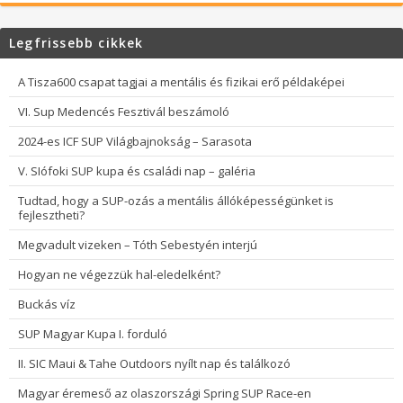
Legfrissebb cikkek
A Tisza600 csapat tagjai a mentális és fizikai erő példaképei
VI. Sup Medencés Fesztivál beszámoló
2024-es ICF SUP Világbajnokság – Sarasota
V. SIófoki SUP kupa és családi nap – galéria
Tudtad, hogy a SUP-ozás a mentális állóképességünket is
fejlesztheti?
Megvadult vizeken – Tóth Sebestyén interjú
Hogyan ne végezzük hal-eledelként?
Buckás víz
SUP Magyar Kupa I. forduló
II. SIC Maui & Tahe Outdoors nyílt nap és találkozó
Magyar éremeső az olaszországi Spring SUP Race-en