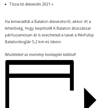
Tisza-tó átevezés 2021
»
Ha lemaradtál a Balaton átevezésről, akkor itt a
lehetőség, hogy bepótold! A Balaton átúszással
párhuzamosan át is evezheted a tavat a Révfülöp
Balatonboglár 5,2 km-es távon.
Részleteket az esemény honlapján találod!