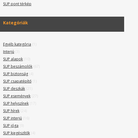
SUP pont térkép
Kategóriák
Egyéb kategória
(1)
Interjú
(3)
SUP alapok
(10)
SUP beszámolók
(67)
SUP biztonság
(4)
SUP csapatépítő
(1)
SUP deszkák
(21)
SUP események
(27)
SUP helyszínek
(17)
SUP hírek
(24)
SUP interjú
(16)
SUP jóga
(9)
SUP kiegészítők
(4)