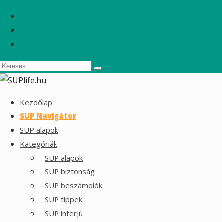
Kezdőlap
SUP Navigátor
SUP alapok
Kategóriák
SUP alapok
SUP biztonság
SUP beszámolók
SUP tippek
SUP interjú