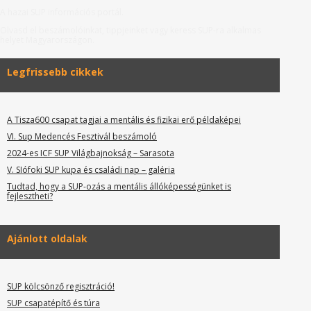
A hazai SUP információs portál.
Olvasd el beszámolóinkat, tippjeinket vagy keress SUP-ra alkalmas
helyet Magyarországon.
Legfrissebb cikkek
A Tisza600 csapat tagjai a mentális és fizikai erő példaképei
VI. Sup Medencés Fesztivál beszámoló
2024-es ICF SUP Világbajnokság – Sarasota
V. SIófoki SUP kupa és családi nap – galéria
Tudtad, hogy a SUP-ozás a mentális állóképességünket is
fejlesztheti?
Ajánlott oldalak
SUP kölcsönző regisztráció!
SUP csapatépítő és túra