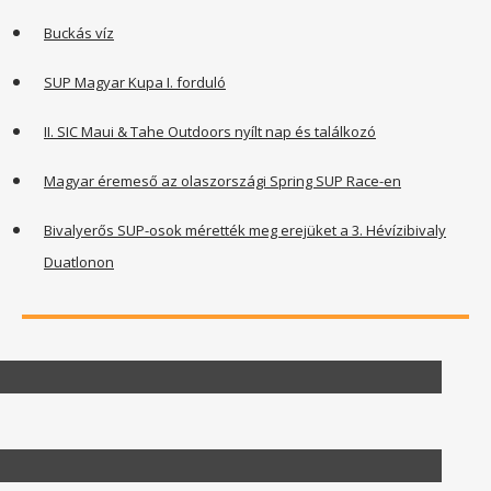
Buckás víz
SUP Magyar Kupa I. forduló
II. SIC Maui & Tahe Outdoors nyílt nap és találkozó
Magyar éremeső az olaszországi Spring SUP Race-en
Bivalyerős SUP-osok mérették meg erejüket a 3. Hévízibivaly
Duatlonon