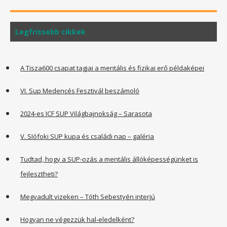
Legfrissebb cikkek
A Tisza600 csapat tagjai a mentális és fizikai erő példaképei
VI. Sup Medencés Fesztivál beszámoló
2024-es ICF SUP Világbajnokság – Sarasota
V. SIófoki SUP kupa és családi nap – galéria
Tudtad, hogy a SUP-ozás a mentális állóképességünket is
fejlesztheti?
Megvadult vizeken – Tóth Sebestyén interjú
Hogyan ne végezzük hal-eledelként?