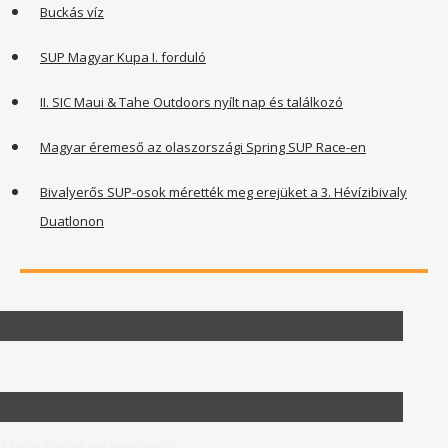
Buckás víz
SUP Magyar Kupa I. forduló
II. SIC Maui & Tahe Outdoors nyílt nap és találkozó
Magyar éremeső az olaszországi Spring SUP Race-en
Bivalyerős SUP-osok mérették meg erejüket a 3. Hévízibivaly
Duatlonon
A hazai SUP információs portál.