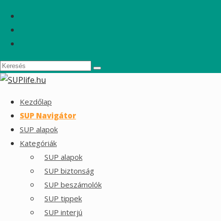
Kezdőlap
SUP Navigátor
SUP alapok
Kategóriák
SUP alapok
SUP biztonság
SUP beszámolók
SUP tippek
SUP interjú