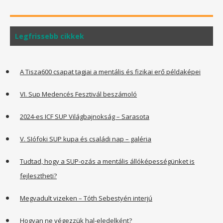
Legfrissebb cikkek
A Tisza600 csapat tagjai a mentális és fizikai erő példaképei
VI. Sup Medencés Fesztivál beszámoló
2024-es ICF SUP Világbajnokság – Sarasota
V. SIófoki SUP kupa és családi nap – galéria
Tudtad, hogy a SUP-ozás a mentális állóképességünket is
fejlesztheti?
Megvadult vizeken – Tóth Sebestyén interjú
Hogyan ne végezzük hal-eledelként?