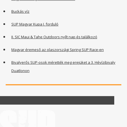
Buckás víz
SUP Magyar Kupa I. forduló
II. SIC Maui & Tahe Outdoors nyílt nap és találkozó
Magyar éremeső az olaszországi Spring SUP Race-en
Bivalyerős SUP-osok mérették meg erejüket a 3. Hévízibivaly
Duatlonon