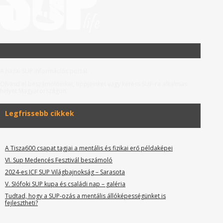
A hazai SUP információs portál.
Olvasd el beszámolóinkat, tippjeinket vagy keress SUP-ra alkalmas
helyet Magyarországon.
Legfrissebb cikkek
A Tisza600 csapat tagjai a mentális és fizikai erő példaképei
VI. Sup Medencés Fesztivál beszámoló
2024-es ICF SUP Világbajnokság – Sarasota
V. SIófoki SUP kupa és családi nap – galéria
Tudtad, hogy a SUP-ozás a mentális állóképességünket is
fejlesztheti?