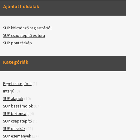
Ajánlott oldalak
SUP kölcsönző regisztráció!
SUP csapatépítő és túra
SUP pont térkép
Kategóriák
Egyéb kategória
(1)
Interjú
(3)
SUP alapok
(10)
SUP beszámolók
(67)
SUP biztonság
(4)
SUP csapatépítő
(1)
SUP deszkák
(21)
SUP események
(27)