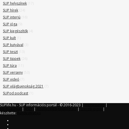
SUP helyszínek
(17)
SUP hírek
(24)
SUP interjú
(16)
SUP jóga
(9)
SUP kiegészítők
(4)
SUP kult
(1)
SUP kutyával
(3)
SUP teszt
(13)
SUP tippek
(26)
SUP túra
(11)
SUP verseny
(53)
SUP videó
(7)
SUP világbajnokság 2021
(7)
SUPod podcast
(1)
SUPlife.hu - SUP információs portál - © 2016-2023 |
Impresszum
|
Médiaajánlat
|
ÁSZF
|
Adatkezelési tájékoztató
|
Szerzői jogok
|
készítette:
RendesWebes