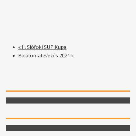
«
II. Siófoki SUP Kupa
Balaton-átevezés 2021
»