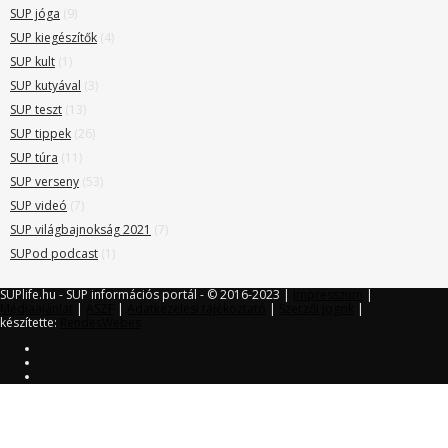
SUP jóga
(9)
SUP kiegészítők
(4)
SUP kult
(1)
SUP kutyával
(3)
SUP teszt
(13)
SUP tippek
(26)
SUP túra
(11)
SUP verseny
(53)
SUP videó
(7)
SUP világbajnokság 2021
(7)
SUPod podcast
(1)
SUPlife.hu - SUP információs portál - © 2016-2023 |
Impresszum
|
Médiaajánlat
|
ÁSZF
|
Adatkezelési tájékoztató
|
Szerzői jogok
|
készítette:
RendesWebes