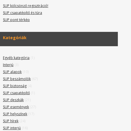
SUP kölcsönző regisztráció!
SUP csapatépítő és túra
SUP pont térkép
Kategóriák
Egyéb kategória
(1)
Interjú
(3)
SUP alapok
(10)
SUP beszámolók
(67)
SUP biztonság
(4)
SUP csapatépítő
(1)
SUP deszkák
(21)
SUP események
(27)
SUP helyszínek
(17)
SUP hírek
(24)
SUP interjú
(16)