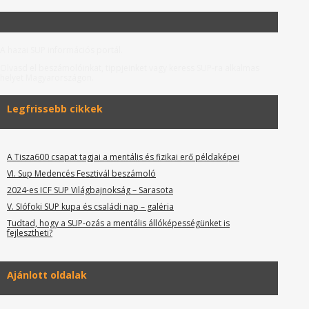
A hazai SUP információs portál.
Olvasd el beszámolóinkat, tippjeinket vagy keress SUP-ra alkalmas
helyet Magyarországon.
Legfrissebb cikkek
A Tisza600 csapat tagjai a mentális és fizikai erő példaképei
VI. Sup Medencés Fesztivál beszámoló
2024-es ICF SUP Világbajnokság – Sarasota
V. SIófoki SUP kupa és családi nap – galéria
Tudtad, hogy a SUP-ozás a mentális állóképességünket is
fejlesztheti?
Ajánlott oldalak