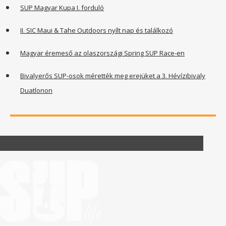
SUP Magyar Kupa I. forduló
II. SIC Maui & Tahe Outdoors nyílt nap és találkozó
Magyar éremeső az olaszországi Spring SUP Race-en
Bivalyerős SUP-osok mérették meg erejüket a 3. Hévízibivaly
Duatlonon