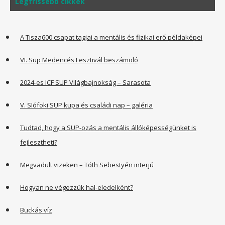
Legfrissebb cikkek
A Tisza600 csapat tagjai a mentális és fizikai erő példaképei
VI. Sup Medencés Fesztivál beszámoló
2024-es ICF SUP Világbajnokság – Sarasota
V. SIófoki SUP kupa és családi nap – galéria
Tudtad, hogy a SUP-ozás a mentális állóképességünket is
fejlesztheti?
Megvadult vizeken – Tóth Sebestyén interjú
Hogyan ne végezzük hal-eledelként?
Buckás víz