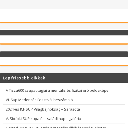
Legfrissebb cikkek
A Tisza600 csapat tagjai a mentális és fizikai erő példaképei
VI. Sup Medencés Fesztivál beszámoló
2024-es ICF SUP Világbajnokság – Sarasota
V. SIófoki SUP kupa és családi nap – galéria
Tudtad, hogy a SUP-ozás a mentális állóképességünket is