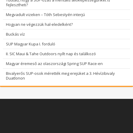
fejlesztheti?
Megvadult vizeken – Tóth Sebestyén interjú
Hogyan ne végezzük hal-eledelként?
Buckás víz
SUP Magyar Kupa I. forduló
II. SIC Maui & Tahe Outdoors nyílt nap és találkozó
Magyar éremeső az olaszországi Spring SUP Race-en
Bivalyerős SUP-osok mérették meg erejüket a 3. Hévízibivaly
Duatlonon