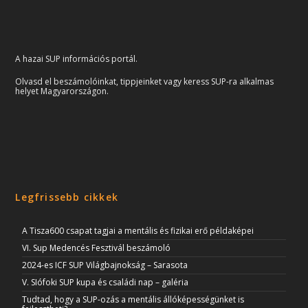
A hazai SUP információs portál.
Olvasd el beszámolóinkat, tippjeinket vagy keress SUP-ra alkalmas
helyet Magyarországon.
Legfrissebb cikkek
A Tisza600 csapat tagjai a mentális és fizikai erő példaképei
VI. Sup Medencés Fesztivál beszámoló
2024-es ICF SUP Világbajnokság – Sarasota
V. SIófoki SUP kupa és családi nap – galéria
Tudtad, hogy a SUP-ozás a mentális állóképességünket is