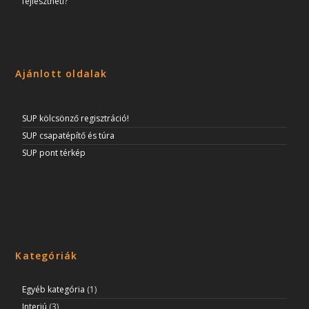
fejlesztheti?
Ajánlott oldalak
SUP kölcsönző regisztráció!
SUP csapatépítő és túra
SUP pont térkép
Kategóriák
Egyéb kategória
(1)
Interjú
(3)