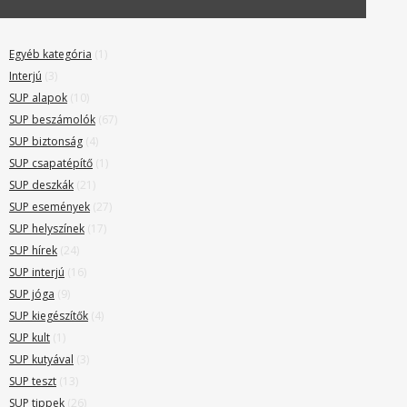
Egyéb kategória
(1)
Interjú
(3)
SUP alapok
(10)
SUP beszámolók
(67)
SUP biztonság
(4)
SUP csapatépítő
(1)
SUP deszkák
(21)
SUP események
(27)
SUP helyszínek
(17)
SUP hírek
(24)
SUP interjú
(16)
SUP jóga
(9)
SUP kiegészítők
(4)
SUP kult
(1)
SUP kutyával
(3)
SUP teszt
(13)
SUP tippek
(26)