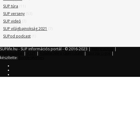
SUP túra
(11)
SUP verseny
(53)
SUP videó
(7)
SUP világbajnokság 2021
(7)
SUPod podcast
(1)
SUPlife.hu - SUP információs portál - © 2016-2023 |
Impresszum
|
Médiaajánlat
|
ÁSZF
|
Adatkezelési tájékoztató
|
Szerzői jogok
|
készítette:
RendesWebes