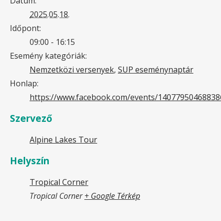
Dátum:
2025.05.18.
Időpont:
09:00 - 16:15
Esemény kategóriák:
Nemzetközi versenyek
,
SUP eseménynaptár
Honlap:
https://www.facebook.com/events/14077950468838
Szervező
Alpine Lakes Tour
Helyszín
Tropical Corner
Tropical Corner
+ Google Térkép