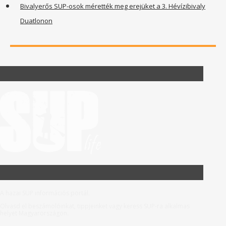
Bivalyerős SUP-osok mérették meg erejüket a 3. Hévízibivaly
Duatlonon
A hazai SUP információs portál.
Olvasd el beszámolóinkat, tippjeinket vagy keress SUP-ra alkalmas
helyet Magyarországon.