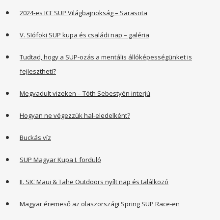
2024-es ICF SUP Világbajnokság – Sarasota
V. SIófoki SUP kupa és családi nap – galéria
Tudtad, hogy a SUP-ozás a mentális állóképességünket is
fejlesztheti?
Megvadult vizeken – Tóth Sebestyén interjú
Hogyan ne végezzük hal-eledelként?
Buckás víz
SUP Magyar Kupa I. forduló
II. SIC Maui & Tahe Outdoors nyílt nap és találkozó
Magyar éremeső az olaszországi Spring SUP Race-en