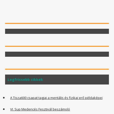
Legfrissebb cikkek
A Tisza600 csapat tagjai a mentális és fizikai erő példaképei
VI. Sup Medencés Fesztivál beszámoló