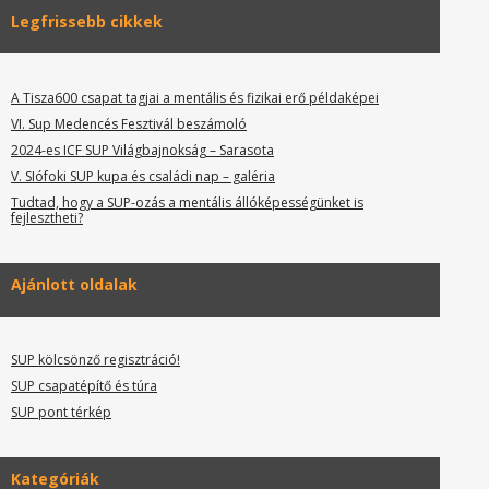
Legfrissebb cikkek
A Tisza600 csapat tagjai a mentális és fizikai erő példaképei
VI. Sup Medencés Fesztivál beszámoló
2024-es ICF SUP Világbajnokság – Sarasota
V. SIófoki SUP kupa és családi nap – galéria
Tudtad, hogy a SUP-ozás a mentális állóképességünket is
fejlesztheti?
Ajánlott oldalak
SUP kölcsönző regisztráció!
SUP csapatépítő és túra
SUP pont térkép
Kategóriák