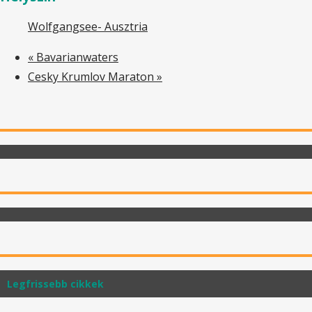
Wolfgangsee- Ausztria
«
Bavarianwaters
Cesky Krumlov Maraton
»
Legfrissebb cikkek