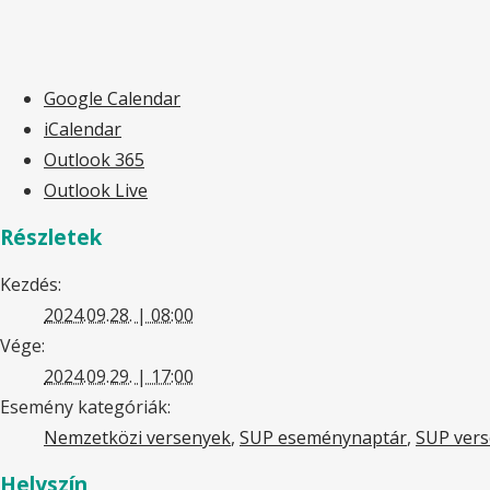
Google Calendar
iCalendar
Outlook 365
Outlook Live
Részletek
Kezdés:
2024.09.28. | 08:00
Vége:
2024.09.29. | 17:00
Esemény kategóriák:
Nemzetközi versenyek
,
SUP eseménynaptár
,
SUP ver
Helyszín