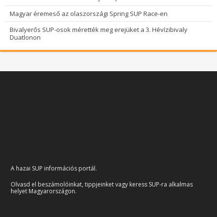
Magyar éremeső az olaszországi Spring SUP Race-en
Bivalyerős SUP-osok mérették meg erejüket a 3. Hévízibivaly
Duatlonon
A hazai SUP információs portál.
Olvasd el beszámolóinkat, tippjeinket vagy keress SUP-ra alkalmas
helyet Magyarországon.