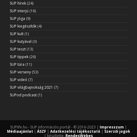
SUP hírek
(24)
SUP interjú
(16)
SUP jóga
(9)
SUP kiegészítők
(4)
SUP kult
(1)
SUP kutyával
(3)
SUP teszt
(13)
SUP tippek
(26)
SUP túra
(11)
SUP verseny
(53)
SUP videó
(7)
SUP világbajnokság 2021
(7)
SUPod podcast
(1)
SUPlife.hu - SUP információs portál - © 2016-2023 |
Impresszum
|
Médiaajánlat
|
ÁSZF
|
Adatkezelési tájékoztató
|
Szerzői jogok
| készítette:
RendesWebes