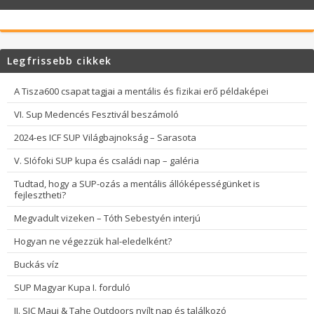
Legfrissebb cikkek
A Tisza600 csapat tagjai a mentális és fizikai erő példaképei
VI. Sup Medencés Fesztivál beszámoló
2024-es ICF SUP Világbajnokság – Sarasota
V. SIófoki SUP kupa és családi nap – galéria
Tudtad, hogy a SUP-ozás a mentális állóképességünket is
fejlesztheti?
Megvadult vizeken – Tóth Sebestyén interjú
Hogyan ne végezzük hal-eledelként?
Buckás víz
SUP Magyar Kupa I. forduló
II. SIC Maui & Tahe Outdoors nyílt nap és találkozó