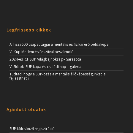
Legfrissebb cikkek
A Tisza600 csapat tagjai a mentális és fizikai erő példaképei
VI. Sup Medencés Fesztivál beszámoló
2024-es ICF SUP Világbajnokság – Sarasota
V. SIófoki SUP kupa és családi nap – galéria
Tudtad, hogy a SUP-ozás a mentális állóképességünket is
fejlesztheti?
Ajánlott oldalak
SUP kölcsönző regisztráció!