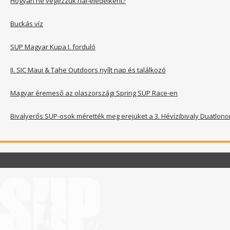
Hogyan ne végezzük hal-eledelként?
Buckás víz
SUP Magyar Kupa I. forduló
II. SIC Maui & Tahe Outdoors nyílt nap és találkozó
Magyar éremeső az olaszországi Spring SUP Race-en
Bivalyerős SUP-osok mérették meg erejüket a 3. Hévízibivaly Duatlono