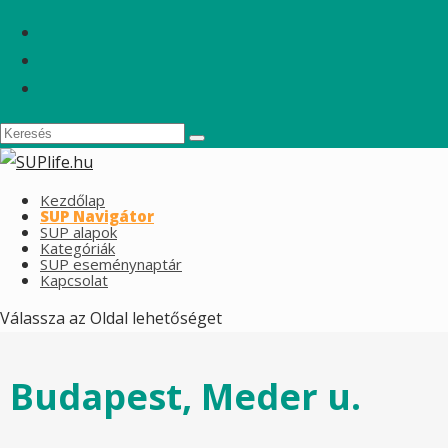
Kezdőlap
SUP Navigátor
SUP alapok
Kategóriák
SUP eseménynaptár
Kapcsolat
Válassza az Oldal lehetőséget
Budapest, Meder u.