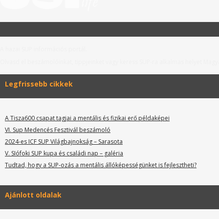
A hazai SUP információs portál.
Olvasd el beszámolóinkat, tippjeinket vagy keress SUP-ra alkalmas helyet Mag
Legfrissebb cikkek
A Tisza600 csapat tagjai a mentális és fizikai erő példaképei
VI. Sup Medencés Fesztivál beszámoló
2024-es ICF SUP Világbajnokság – Sarasota
V. SIófoki SUP kupa és családi nap – galéria
Tudtad, hogy a SUP-ozás a mentális állóképességünket is fejlesztheti?
Ajánlott oldalak