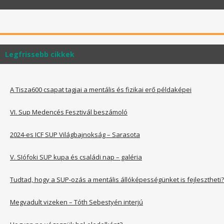
Legfrissebb cikkek
A Tisza600 csapat tagjai a mentális és fizikai erő példaképei
VI. Sup Medencés Fesztivál beszámoló
2024-es ICF SUP Világbajnokság – Sarasota
V. SIófoki SUP kupa és családi nap – galéria
Tudtad, hogy a SUP-ozás a mentális állóképességünket is fejlesztheti?
Megvadult vizeken – Tóth Sebestyén interjú