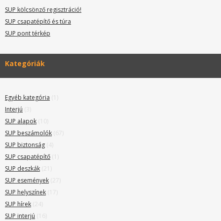
SUP kölcsönző regisztráció!
SUP csapatépítő és túra
SUP pont térkép
Kategóriák
Egyéb kategória
(1)
Interjú
(3)
SUP alapok
(10)
SUP beszámolók
(67)
SUP biztonság
(4)
SUP csapatépítő
(1)
SUP deszkák
(21)
SUP események
(27)
SUP helyszínek
(17)
SUP hírek
(24)
SUP interjú
(16)