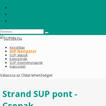
Kezdőlap
SUP Navigátor
SUP alapok
Kategóriák
SUP eseménynaptár
Kapcsolat
Válassza az Oldal lehetőséget
Strand SUP pont -
Csopak