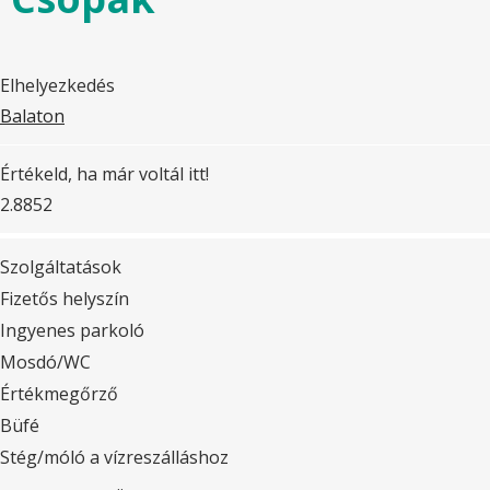
Elhelyezkedés
Balaton
Értékeld, ha már voltál itt!
2.88
52
Szolgáltatások
Fizetős helyszín
Ingyenes parkoló
Mosdó/WC
Értékmegőrző
Büfé
Stég/móló a vízreszálláshoz