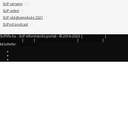
SUP verseny
(53)
SUP videó
(7)
SUP világbajnokság 2021
(7)
SUPod podcast
(1)
SUPlife.hu - SUP információs portál - © 2016-2023 |
Impresszum
|
Médiaajánlat
|
ÁSZF
|
Adatkezelési tájékoztató
|
Szerzői jogok
|
készítette:
RendesWebes