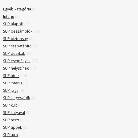
Egyéb kategória
(1)
Interjú
(3)
SUP alapok
(10)
SUP beszámolók
(67)
SUP biztonság
(4)
SUP csapatépítő
(1)
SUP deszkák
(21)
SUP események
(27)
SUP helyszínek
(17)
SUP hírek
(24)
SUP interjú
(16)
SUP jóga
(9)
SUP kiegészítők
(4)
SUP kult
(1)
SUP kutyával
(3)
SUP teszt
(13)
SUP tippek
(26)
SUP túra
(11)