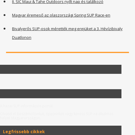
II. SIC Maui & Tahe Outdoors nyílt nap és találkozó
Magyar éremeső az olaszországi Spring SUP Race-en
Bivalyerős SUP-osok mérették meg erejüket a 3. Hévízibivaly
Duatlonon
A hazai SUP információs portál.
Olvasd el beszámolóinkat, tippjeinket vagy keress SUP-ra alkalmas
helyet Magyarországon.
Legfrissebb cikkek