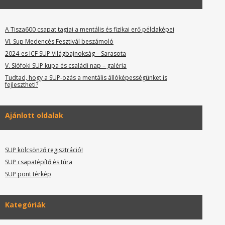
A Tisza600 csapat tagjai a mentális és fizikai erő példaképei
VI. Sup Medencés Fesztivál beszámoló
2024-es ICF SUP Világbajnokság – Sarasota
V. SIófoki SUP kupa és családi nap – galéria
Tudtad, hogy a SUP-ozás a mentális állóképességünket is
fejlesztheti?
Ajánlott oldalak
SUP kölcsönző regisztráció!
SUP csapatépítő és túra
SUP pont térkép
Kategóriák