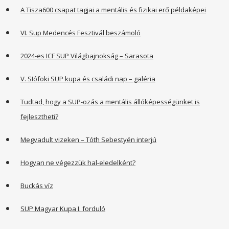
A Tisza600 csapat tagjai a mentális és fizikai erő példaképei
VI. Sup Medencés Fesztivál beszámoló
2024-es ICF SUP Világbajnokság – Sarasota
V. SIófoki SUP kupa és családi nap – galéria
Tudtad, hogy a SUP-ozás a mentális állóképességünket is
fejlesztheti?
Megvadult vizeken – Tóth Sebestyén interjú
Hogyan ne végezzük hal-eledelként?
Buckás víz
SUP Magyar Kupa I. forduló