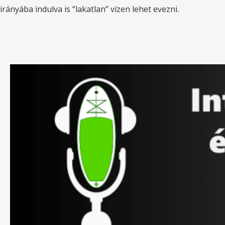
irányába indulva is “lakatlan” vízen lehet evezni.