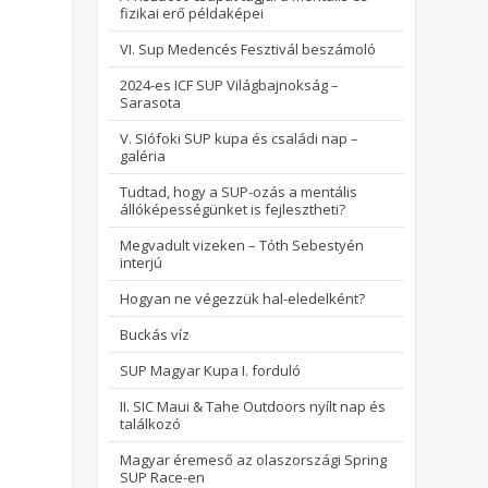
fizikai erő példaképei
VI. Sup Medencés Fesztivál beszámoló
2024-es ICF SUP Világbajnokság –
Sarasota
V. SIófoki SUP kupa és családi nap –
galéria
Tudtad, hogy a SUP-ozás a mentális
állóképességünket is fejlesztheti?
Megvadult vizeken – Tóth Sebestyén
interjú
Hogyan ne végezzük hal-eledelként?
Buckás víz
SUP Magyar Kupa I. forduló
II. SIC Maui & Tahe Outdoors nyílt nap és
találkozó
Magyar éremeső az olaszországi Spring
SUP Race-en