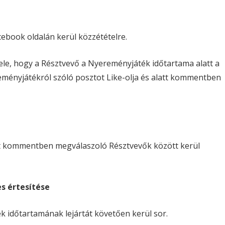
ebook oldalán kerül közzétételre.
ele, hogy a Résztvevő a Nyereményjáték időtartama alatt a
eményjátékról szóló posztot Like-olja és alatt kommentben
st kommentben megválaszoló Résztvevők között kerül
s értesítése
 időtartamának lejártát követően kerül sor.