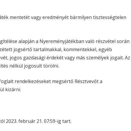
ék mentetét vagy eredményét bármilyen tisztességtelen
ítélése alapján a Nyereményjátékban való részvétel során
zzétett jogsértő tartalmakkal, kommentekkel, egyéb
nevét, jogos gazdasági érdekét vagy más személyek jogait. Az
tés nélkül jogosult törölni.
 foglalt rendelkezéseket megsértő Résztvevőt a
l kizárni.
l 2023. február 21. 07:59-ig tart.