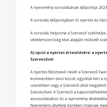
A nyeremény sorsolásának időpontja: 2023.
A sorsolás időpontjában öt nyertes és háro
A sorsolás helyszíne a Szervező székhelye,
véletlenszerűség elve alapján működő szá
A) opció a nyertes értesítésére: a nyert
Szervezővel
A nyertes Résztvevő nevét a Szervező Face
kommentben teszi közzé, egyúttal kéri a n
üzenetben vagy a Szervező által megadott 
Szervezővel. A Szervező a kapcsolatfelvéte
azonosításához és a nyeremény átvételéhez
Nyeremény átvétele körében írtaknak meg