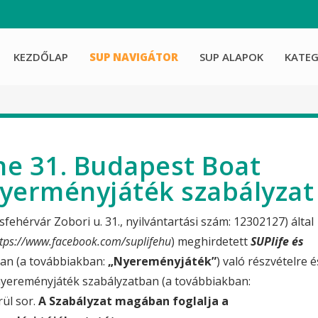
KEZDŐLAP
SUP NAVIGÁTOR
SUP ALAPOK
KATEG
ne 31. Budapest Boat
yerményjáték szabályzat
ehérvár Zobori u. 31., nyilvántartási szám: 12302127) által
ttps://www.facebook.com/suplifehu
) meghirdetett
SUPlife és
an (a továbbiakban:
„Nyereményjáték”
) való részvételre é
 nyereményjáték szabályzatban (a továbbiakban:
rül sor.
A Szabályzat magában foglalja a