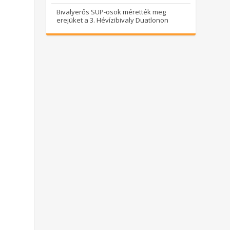
Bivalyerős SUP-osok mérették meg
erejüket a 3. Hévízibivaly Duatlonon