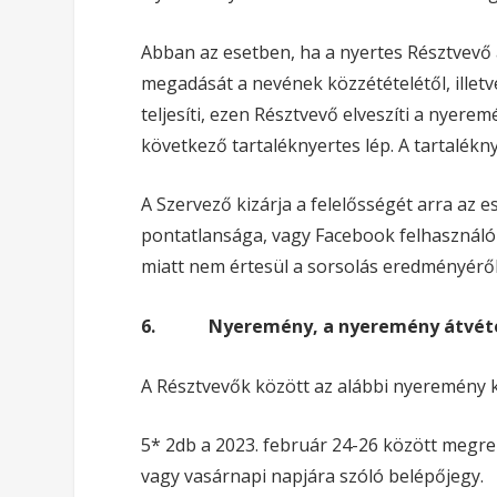
Abban az esetben, ha a nyertes Résztvevő a
megadását a nevének közzétételétől, illetv
teljesíti, ezen Résztvevő elveszíti a nyere
következő tartaléknyertes lép. A tartalékny
A Szervező kizárja a felelősségét arra az 
pontatlansága, vagy Facebook felhasználó
miatt nem értesül a sorsolás eredményéről
6.
Nyeremény, a nyeremény átvéte
A Résztvevők között az alábbi nyeremény k
5* 2db a 2023. február 24-26 között megr
vagy vasárnapi napjára szóló belépőjegy.