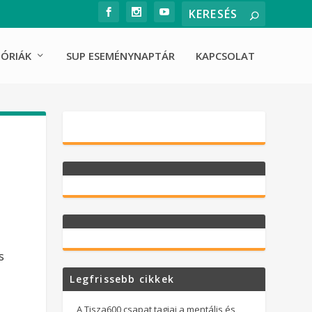
ÓRIÁK
SUP ESEMÉNYNAPTÁR
KAPCSOLAT
s
Legfrissebb cikkek
A Tisza600 csapat tagjai a mentális és