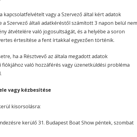
 kapcsolatfelvételt vagy a Szervező által kért adatok
e a Szervező általi adatkéréstől számított 3 napon belül ne
mény átvételére való jogosultságát, és a helyébe a soron
ertes értesítése a fent írtakkal egyezően történik.
esetre, ha a Résztvevő az általa megadott adatok
i fiókjához való hozzáférés vagy üzenetküldési probléma
.
le vagy kézbesítése
erül kisorsolásra:
endezésre kerülő 31. Budapest Boat Show péntek, szombat