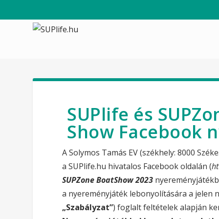
SUPlife és SUPZo
Show Facebook n
A Solymos Tamás EV (székhely: 8000 Székesf
a SUPlife.hu hivatalos Facebook oldalán (
h
SUPZone BoatShow 2023
nyereményjátékb
a nyereményjáték lebonyolítására a jelen
„Szabályzat”
) foglalt feltételek alapján ke