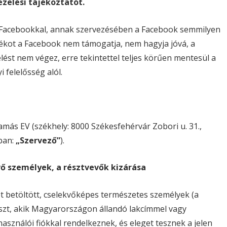
zelési tájékoztatót.
 Facebookkal, annak szervezésében a Facebook semmilyen
ékot a Facebook nem támogatja, nem hagyja jóvá, a
st nem végez, erre tekintettel teljes körűen mentesül a
felelősség alól.
ás EV (székhely: 8000 Székesfehérvár Zobori u. 31.,
ban:
„Szervező”
).
ő személyek, a résztvevők kizárása
t betöltött, cselekvőképes természetes személyek (a
észt, akik Magyarországon állandó lakcímmel vagy
használói fiókkal rendelkeznek, és eleget tesznek a jelen