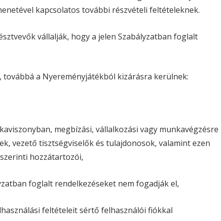
enetével kapcsolatos további részvételi feltételeknek.
sztvevők vállalják, hogy a jelen Szabályzatban foglalt
 továbbá a Nyereményjátékból kizárásra kerülnek:
viszonyban, megbízási, vállalkozási vagy munkavégzésre
k, vezető tisztségviselők és tulajdonosok, valamint ezen
 szerinti hozzátartozói,
zatban foglalt rendelkezéseket nem fogadják el,
ználási feltételeit sértő felhasználói fiókkal