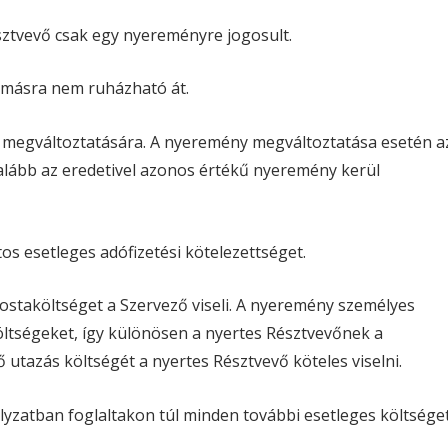
ztvevő csak egy nyereményre jogosult.
 másra nem ruházható át.
y megváltoztatására. A nyeremény megváltoztatása esetén a
alább az eredetivel azonos értékű nyeremény kerül
os esetleges adófizetési kötelezettséget.
ostaköltséget a Szervező viseli. A nyeremény személyes
költségeket, így különösen a nyertes Résztvevőnek a
utazás költségét a nyertes Résztvevő köteles viselni.
yzatban foglaltakon túl minden további esetleges költsége