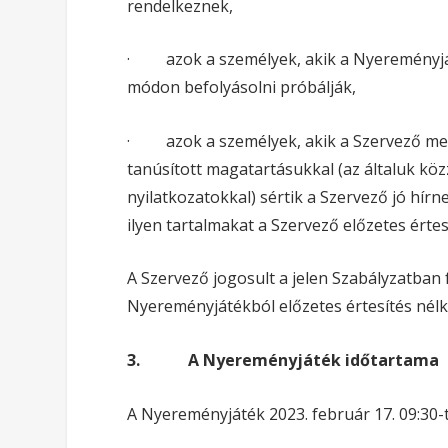
rendelkeznek,
· azok a személyek, akik a Nyereményját
módon befolyásolni próbálják,
· azok a személyek, akik a Szervező meg
tanúsított magatartásukkal (az általuk kö
nyilatkozatokkal) sértik a Szervező jó hír
ilyen tartalmakat a Szervező előzetes értesí
A Szervező jogosult a jelen Szabályzatban
Nyereményjátékból előzetes értesítés nélkü
3.
A Nyereményjáték időtartama
A Nyereményjáték 2023. február 17. 09:30-tó