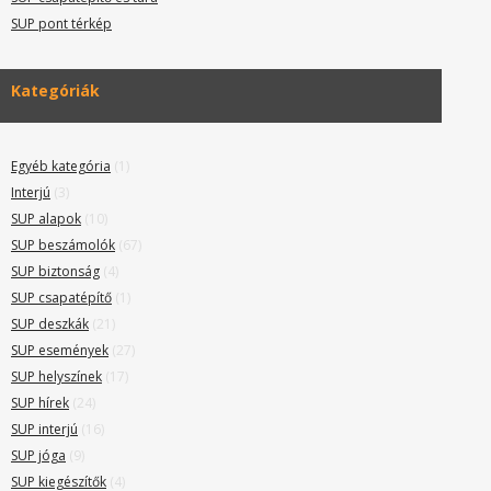
SUP pont térkép
Kategóriák
Egyéb kategória
(1)
Interjú
(3)
SUP alapok
(10)
SUP beszámolók
(67)
SUP biztonság
(4)
SUP csapatépítő
(1)
SUP deszkák
(21)
SUP események
(27)
SUP helyszínek
(17)
SUP hírek
(24)
SUP interjú
(16)
SUP jóga
(9)
SUP kiegészítők
(4)