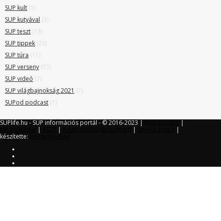
SUP kult
(1)
SUP kutyával
(3)
SUP teszt
(13)
SUP tippek
(26)
SUP túra
(11)
SUP verseny
(53)
SUP videó
(7)
SUP világbajnokság 2021
(7)
SUPod podcast
(1)
SUPlife.hu - SUP információs portál - © 2016-2023 |
Impresszum
|
Médiaajánlat
|
ÁSZF
|
Adatkezelési tájékoztató
|
Szerzői jogok
|
készítette:
RendesWebes