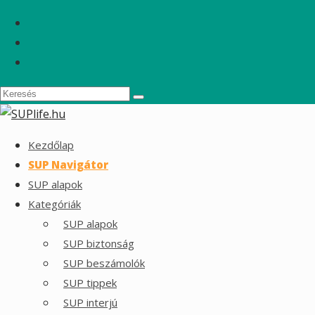
Kezdőlap
SUP Navigátor
SUP alapok
Kategóriák
SUP alapok
SUP biztonság
SUP beszámolók
SUP tippek
SUP interjú