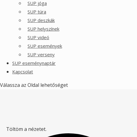
SUP jóga
SUP túra
SUP deszkák
SUP helyszínek
SUP videó
SUP események
SUP verseny
SUP eseménynaptár
Kapcsolat
Válassza az Oldal lehetőséget
Töltöm a nézetet.