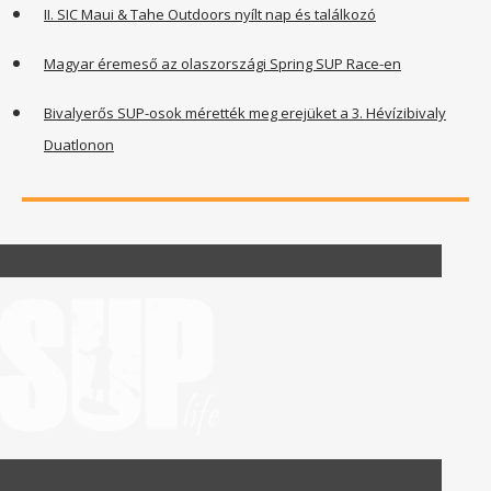
II. SIC Maui & Tahe Outdoors nyílt nap és találkozó
Magyar éremeső az olaszországi Spring SUP Race-en
Bivalyerős SUP-osok mérették meg erejüket a 3. Hévízibivaly
Duatlonon