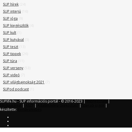
SUP hírek
(24)
SUP interjú
(16)
SUP jóga
(9)
SUP kiegészítők
(4)
SUP kult
(1)
SUP kutyával
(3)
SUP teszt
(13)
SUP tippek
(26)
SUP túra
(11)
SUP verseny
(53)
SUP videó
(7)
SUP világbajnokság 2021
(7)
SUPod podcast
(1)
SUPlife.hu - SUP információs portál - © 2016-2023 |
Impresszum
|
Médiaajánlat
|
ÁSZF
|
Adatkezelési tájékoztató
|
Szerzői jogok
|
készítette:
RendesWebes