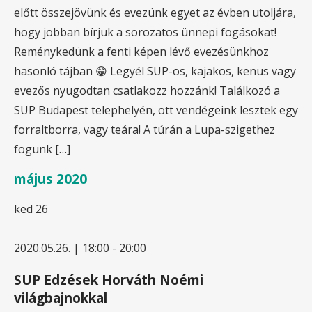
előtt összejövünk és evezünk egyet az évben utoljára,
hogy jobban bírjuk a sorozatos ünnepi fogásokat!
Reménykedünk a fenti képen lévő evezésünkhoz
hasonló tájban 😁 Legyél SUP-os, kajakos, kenus vagy
evezős nyugodtan csatlakozz hozzánk! Találkozó a
SUP Budapest telephelyén, ott vendégeink lesztek egy
forraltborra, vagy teára! A túrán a Lupa-szigethez
fogunk […]
május 2020
ked
26
2020.05.26. | 18:00
-
20:00
SUP Edzések Horváth Noémi
világbajnokkal