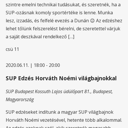
szintre emelni technikai tudásukat, és szeretnék, ha a
SUP-ozásnak komoly sportértéke is lenne. Munka
lesz, izzadás, és felfelé evezés a Dunán 😉 Az edzéshez
lehet tőlünk felszerelést bérelni, de szeretettel várjuk
a saját deszkával rendelkező […]
csü
11
2020.06.11. | 18:00
-
20:00
SUP Edzés Horváth Noémi világbajnokkal
SUP Budapest
Kossuth Lajos üdülőpart 81., Budapest,
Magyarország
SUP edzéseket indítunk a magyar SUP világbajnok
Horváth Noémi vezetésével, hetente több alkalommal.
Az edzés azoknak szól, akik szeretnék magasabb