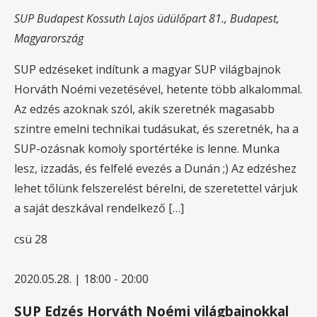
SUP Budapest
Kossuth Lajos üdülőpart 81., Budapest,
Magyarország
SUP edzéseket indítunk a magyar SUP világbajnok
Horváth Noémi vezetésével, hetente több alkalommal.
Az edzés azoknak szól, akik szeretnék magasabb
szintre emelni technikai tudásukat, és szeretnék, ha a
SUP-ozásnak komoly sportértéke is lenne. Munka
lesz, izzadás, és felfelé evezés a Dunán ;) Az edzéshez
lehet tőlünk felszerelést bérelni, de szeretettel várjuk
a saját deszkával rendelkező […]
csü
28
2020.05.28. | 18:00
-
20:00
SUP Edzés Horváth Noémi világbajnokkal