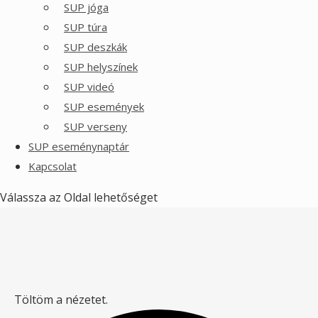
SUP jóga
SUP túra
SUP deszkák
SUP helyszínek
SUP videó
SUP események
SUP verseny
SUP eseménynaptár
Kapcsolat
Válassza az Oldal lehetőséget
Töltöm a nézetet.