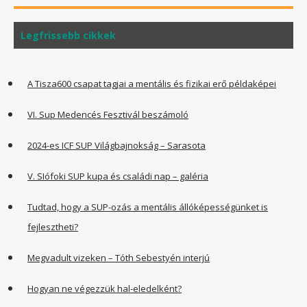
Legfrissebb cikkek
A Tisza600 csapat tagjai a mentális és fizikai erő példaképei
VI. Sup Medencés Fesztivál beszámoló
2024-es ICF SUP Világbajnokság – Sarasota
V. SIófoki SUP kupa és családi nap – galéria
Tudtad, hogy a SUP-ozás a mentális állóképességünket is
fejlesztheti?
Megvadult vizeken – Tóth Sebestyén interjú
Hogyan ne végezzük hal-eledelként?