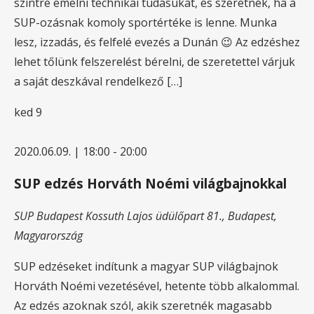
szintre emelni technikai tudásukat, és szeretnék, ha a
SUP-ozásnak komoly sportértéke is lenne. Munka
lesz, izzadás, és felfelé evezés a Dunán 😉 Az edzéshez
lehet tőlünk felszerelést bérelni, de szeretettel várjuk
a saját deszkával rendelkező […]
ked
9
2020.06.09. | 18:00
-
20:00
SUP edzés Horváth Noémi világbajnokkal
SUP Budapest
Kossuth Lajos üdülőpart 81., Budapest,
Magyarország
SUP edzéseket indítunk a magyar SUP világbajnok
Horváth Noémi vezetésével, hetente több alkalommal.
Az edzés azoknak szól, akik szeretnék magasabb