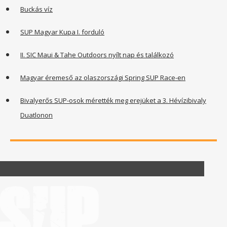
Buckás víz
SUP Magyar Kupa I. forduló
II. SIC Maui & Tahe Outdoors nyílt nap és találkozó
Magyar éremeső az olaszországi Spring SUP Race-en
Bivalyerős SUP-osok mérették meg erejüket a 3. Hévízibivaly
Duatlonon