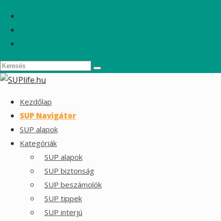
Kezdőlap
SUP Navigátor
SUP alapok
Kategóriák
SUP alapok
SUP biztonság
SUP beszámolók
SUP tippek
SUP interjú