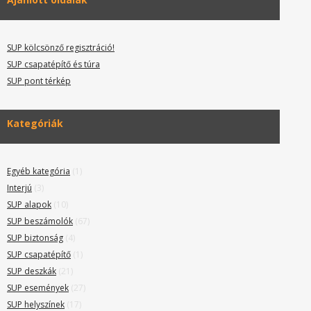
SUP kölcsönző regisztráció!
SUP csapatépítő és túra
SUP pont térkép
Kategóriák
Egyéb kategória
(1)
Interjú
(3)
SUP alapok
(10)
SUP beszámolók
(67)
SUP biztonság
(4)
SUP csapatépítő
(1)
SUP deszkák
(21)
SUP események
(27)
SUP helyszínek
(17)