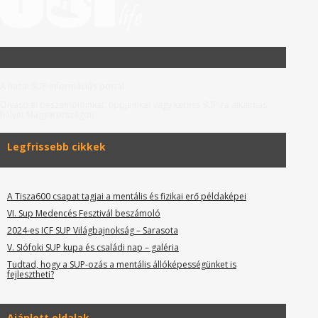
A hazai SUP információs portál.
Olvasd el beszámolóinkat, tippjeinket vagy keress SUP-ra alkalmas
helyet Magyarországon.
Legfrissebb cikkek
A Tisza600 csapat tagjai a mentális és fizikai erő példaképei
VI. Sup Medencés Fesztivál beszámoló
2024-es ICF SUP Világbajnokság – Sarasota
V. SIófoki SUP kupa és családi nap – galéria
Tudtad, hogy a SUP-ozás a mentális állóképességünket is
fejlesztheti?
Ajánlott oldalak