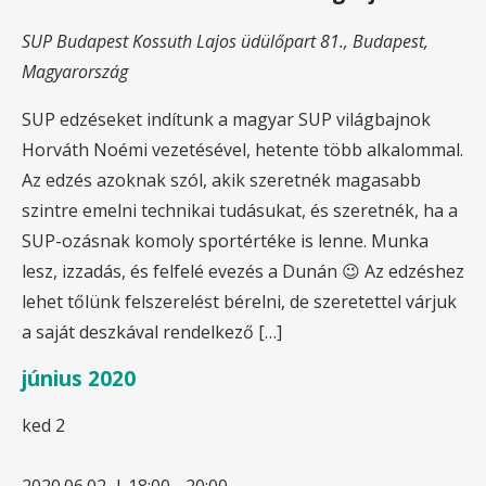
SUP Budapest
Kossuth Lajos üdülőpart 81., Budapest,
Magyarország
SUP edzéseket indítunk a magyar SUP világbajnok
Horváth Noémi vezetésével, hetente több alkalommal.
Az edzés azoknak szól, akik szeretnék magasabb
szintre emelni technikai tudásukat, és szeretnék, ha a
SUP-ozásnak komoly sportértéke is lenne. Munka
lesz, izzadás, és felfelé evezés a Dunán 😉 Az edzéshez
lehet tőlünk felszerelést bérelni, de szeretettel várjuk
a saját deszkával rendelkező […]
június 2020
ked
2
2020.06.02. | 18:00
-
20:00