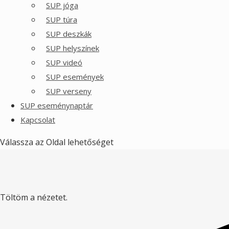
SUP jóga
SUP túra
SUP deszkák
SUP helyszínek
SUP videó
SUP események
SUP verseny
SUP eseménynaptár
Kapcsolat
Válassza az Oldal lehetőséget
Töltöm a nézetet.