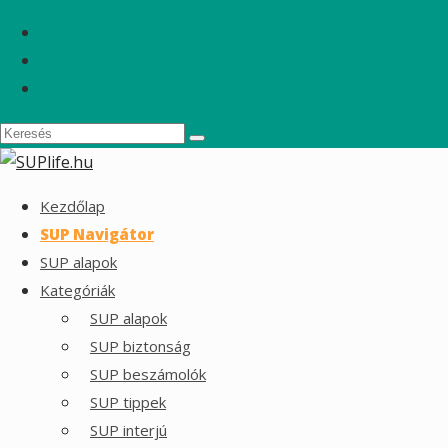
Kezdőlap
SUP Navigátor
SUP alapok
Kategóriák
SUP alapok
SUP biztonság
SUP beszámolók
SUP tippek
SUP interjú