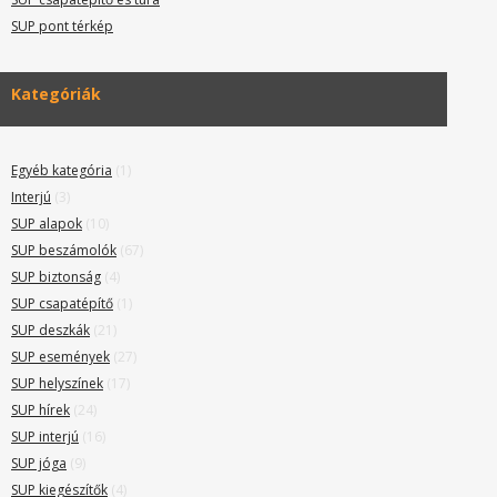
SUP pont térkép
Kategóriák
Egyéb kategória
(1)
Interjú
(3)
SUP alapok
(10)
SUP beszámolók
(67)
SUP biztonság
(4)
SUP csapatépítő
(1)
SUP deszkák
(21)
SUP események
(27)
SUP helyszínek
(17)
SUP hírek
(24)
SUP interjú
(16)
SUP jóga
(9)
SUP kiegészítők
(4)