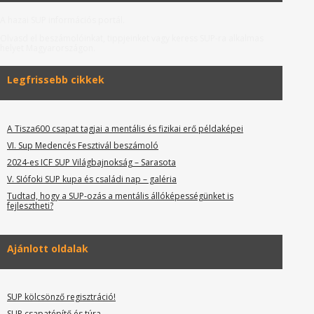
A hazai SUP információs portál.
Olvasd el beszámolóinkat, tippjeinket vagy keress SUP-ra alkalmas
helyet Magyarországon.
Legfrissebb cikkek
A Tisza600 csapat tagjai a mentális és fizikai erő példaképei
VI. Sup Medencés Fesztivál beszámoló
2024-es ICF SUP Világbajnokság – Sarasota
V. SIófoki SUP kupa és családi nap – galéria
Tudtad, hogy a SUP-ozás a mentális állóképességünket is
fejlesztheti?
Ajánlott oldalak
SUP kölcsönző regisztráció!
SUP csapatépítő és túra