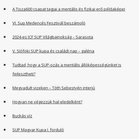
A Tisza600 csapat tagjai a mentális és fizikai erő példaképei
VI. Sup Medencés Fesztivál beszámoló
2024-es ICF SUP Világbajnokság – Sarasota
V. SIófoki SUP kupa és családi nap – galéria
Tudtad, hogy a SUP-ozás a mentális állóképességünket is
fejlesztheti?
Megvadult vizeken – Tóth Sebestyén interjú
Hogyan ne végezzük hal-eledelként?
Buckás víz
SUP Magyar Kupa I. forduló