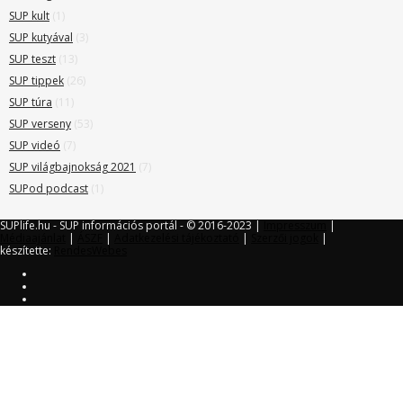
SUP kult
(1)
SUP kutyával
(3)
SUP teszt
(13)
SUP tippek
(26)
SUP túra
(11)
SUP verseny
(53)
SUP videó
(7)
SUP világbajnokság 2021
(7)
SUPod podcast
(1)
SUPlife.hu - SUP információs portál - © 2016-2023 |
Impresszum
|
Médiaajánlat
|
ÁSZF
|
Adatkezelési tájékoztató
|
Szerzői jogok
|
készítette:
RendesWebes