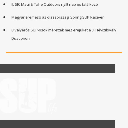
II. SIC Maui & Tahe Outdoors nyílt nap és találkozó
Magyar éremeső az olaszországi Spring SUP Race-en
Bivalyerős SUP-osok mérették meg erejüket a 3. Hévízibivaly
Duatlonon