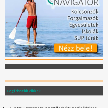
Legfrissebb cikkek
A Tisza600 csapat tagjai a mentális és fizikai erő példaképei