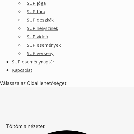
SUP jóga
SUP túra
SUP deszkák
SUP helyszínek
SUP videó
SUP események
SUP verseny
SUP eseménynaptár
Kapcsolat
Válassza az Oldal lehetőséget
Töltöm a nézetet.