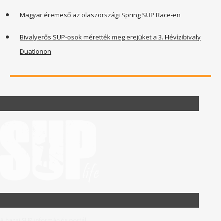
Magyar éremeső az olaszországi Spring SUP Race-en
Bivalyerős SUP-osok mérették meg erejüket a 3. Hévízibivaly
Duatlonon
A hazai SUP információs portál.