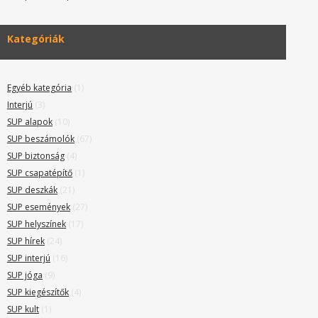
Kategóriák
Egyéb kategória
(1)
Interjú
(3)
SUP alapok
(10)
SUP beszámolók
(67)
SUP biztonság
(4)
SUP csapatépítő
(1)
SUP deszkák
(21)
SUP események
(27)
SUP helyszínek
(17)
SUP hírek
(24)
SUP interjú
(16)
SUP jóga
(9)
SUP kiegészítők
(4)
SUP kult
(1)