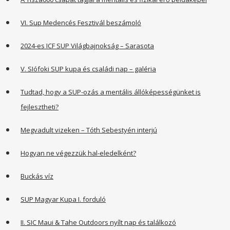
VI. Sup Medencés Fesztivál beszámoló
2024-es ICF SUP Világbajnokság – Sarasota
V. SIófoki SUP kupa és családi nap – galéria
Tudtad, hogy a SUP-ozás a mentális állóképességünket is
fejlesztheti?
Megvadult vizeken – Tóth Sebestyén interjú
Hogyan ne végezzük hal-eledelként?
Buckás víz
SUP Magyar Kupa I. forduló
II. SIC Maui & Tahe Outdoors nyílt nap és találkozó