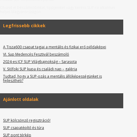
Olvasd el beszámolóinkat, tippjeinket vagy keress SUP-ra alkalmas
helyet Magyarországon.
Legfrissebb cikkek
A Tisza600 csapat tagjai a mentális és fizikai erő példaképei
VI. Sup Medencés Fesztivál beszámoló
2024-es ICF SUP Világbajnokság – Sarasota
V. SIófoki SUP kupa és családi nap – galéria
Tudtad, hogy a SUP-ozás a mentális állóképességünket is
fejlesztheti?
Ajánlott oldalak
SUP kölcsönző regisztráció!
SUP csapatépítő és túra
SUP pont térkép