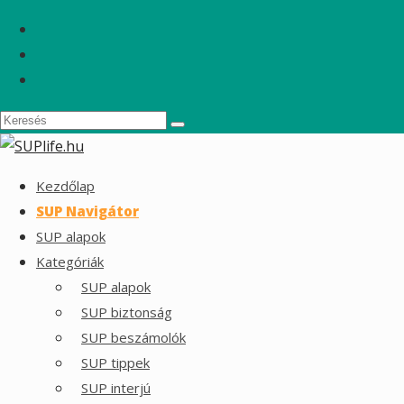
Kezdőlap
SUP Navigátor
SUP alapok
Kategóriák
SUP alapok
SUP biztonság
SUP beszámolók
SUP tippek
SUP interjú