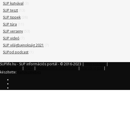
SUP kutyával
(3)
SUP teszt
(13)
SUP tippek
(26)
SUP túra
(11)
SUP verseny
(53)
SUP videó
(7)
SUP világbajnokság 2021
(7)
SUPod podcast
(1)
SUPlife.hu - SUP információs portál - © 2016-2023 |
Impresszum
|
Médiaajánlat
|
ÁSZF
|
Adatkezelési tájékoztató
|
Szerzői jogok
|
készítette:
RendesWebes