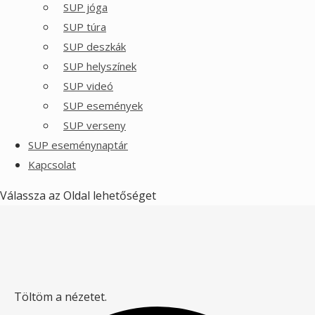
SUP jóga
SUP túra
SUP deszkák
SUP helyszínek
SUP videó
SUP események
SUP verseny
SUP eseménynaptár
Kapcsolat
Válassza az Oldal lehetőséget
Töltöm a nézetet.