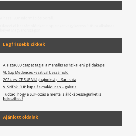
A hazai SUP információs portál.
Olvasd el beszámolóinkat, tippjeinket vagy keress SUP-ra alkalmas
helyet Magyarországon.
Legfrissebb cikkek
A Tisza600 csapat tagjai a mentális és fizikai erő példaképei
VI. Sup Medencés Fesztivál beszámoló
2024-es ICF SUP Világbajnokság – Sarasota
V. SIófoki SUP kupa és családi nap – galéria
Tudtad, hogy a SUP-ozás a mentális állóképességünket is
fejlesztheti?
Ajánlott oldalak