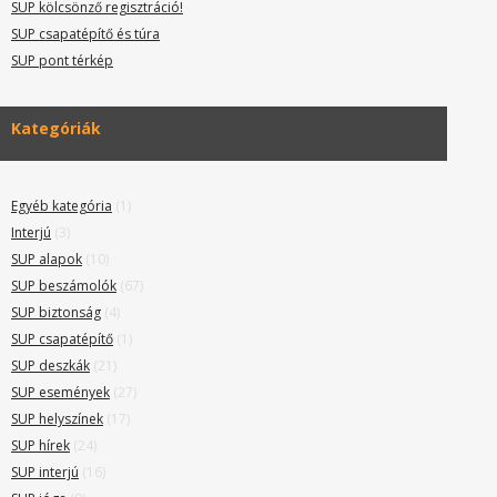
SUP kölcsönző regisztráció!
SUP csapatépítő és túra
SUP pont térkép
Kategóriák
Egyéb kategória
(1)
Interjú
(3)
SUP alapok
(10)
SUP beszámolók
(67)
SUP biztonság
(4)
SUP csapatépítő
(1)
SUP deszkák
(21)
SUP események
(27)
SUP helyszínek
(17)
SUP hírek
(24)
SUP interjú
(16)