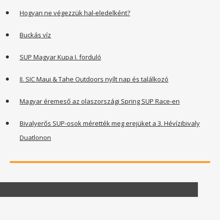
Hogyan ne végezzük hal-eledelként?
Buckás víz
SUP Magyar Kupa I. forduló
II. SIC Maui & Tahe Outdoors nyílt nap és találkozó
Magyar éremeső az olaszországi Spring SUP Race-en
Bivalyerős SUP-osok mérették meg erejüket a 3. Hévízibivaly
Duatlonon