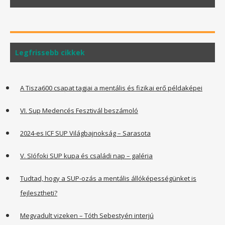
Legfrissebb cikkek
A Tisza600 csapat tagjai a mentális és fizikai erő példaképei
VI. Sup Medencés Fesztivál beszámoló
2024-es ICF SUP Világbajnokság – Sarasota
V. SIófoki SUP kupa és családi nap – galéria
Tudtad, hogy a SUP-ozás a mentális állóképességünket is
fejlesztheti?
Megvadult vizeken – Tóth Sebestyén interjú