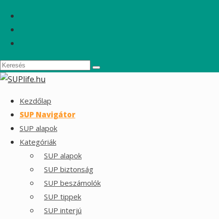
Kezdőlap
SUP Navigátor
SUP alapok
Kategóriák
SUP alapok
SUP biztonság
SUP beszámolók
SUP tippek
SUP interjú