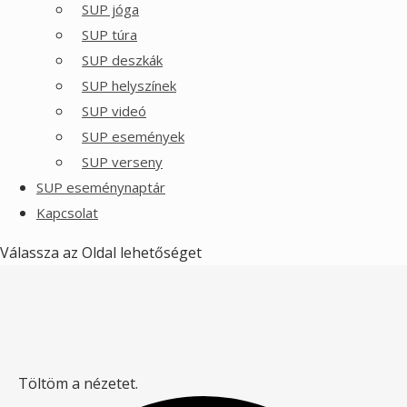
SUP jóga
SUP túra
SUP deszkák
SUP helyszínek
SUP videó
SUP események
SUP verseny
SUP eseménynaptár
Kapcsolat
Válassza az Oldal lehetőséget
Töltöm a nézetet.