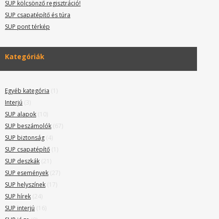
SUP kölcsönző regisztráció!
SUP csapatépítő és túra
SUP pont térkép
Kategóriák
Egyéb kategória
(1)
Interjú
(3)
SUP alapok
(10)
SUP beszámolók
(67)
SUP biztonság
(4)
SUP csapatépítő
(1)
SUP deszkák
(21)
SUP események
(27)
SUP helyszínek
(17)
SUP hírek
(24)
SUP interjú
(16)