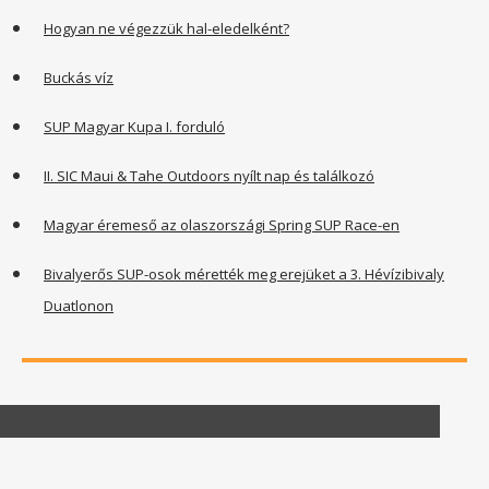
Hogyan ne végezzük hal-eledelként?
Buckás víz
SUP Magyar Kupa I. forduló
II. SIC Maui & Tahe Outdoors nyílt nap és találkozó
Magyar éremeső az olaszországi Spring SUP Race-en
Bivalyerős SUP-osok mérették meg erejüket a 3. Hévízibivaly
Duatlonon