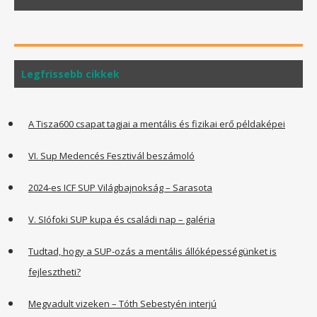
Legfrissebb cikkek
A Tisza600 csapat tagjai a mentális és fizikai erő példaképei
VI. Sup Medencés Fesztivál beszámoló
2024-es ICF SUP Világbajnokság – Sarasota
V. SIófoki SUP kupa és családi nap – galéria
Tudtad, hogy a SUP-ozás a mentális állóképességünket is
fejlesztheti?
Megvadult vizeken – Tóth Sebestyén interjú