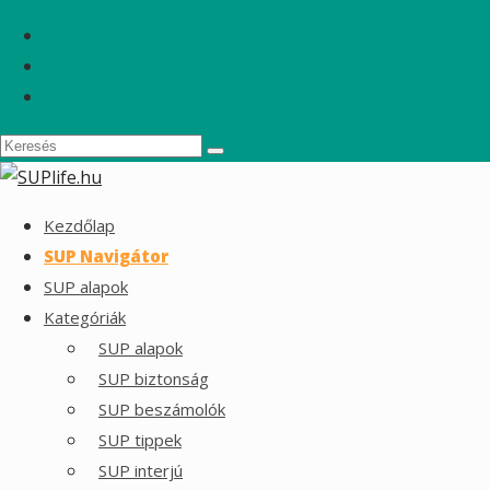
Kezdőlap
SUP Navigátor
SUP alapok
Kategóriák
SUP alapok
SUP biztonság
SUP beszámolók
SUP tippek
SUP interjú