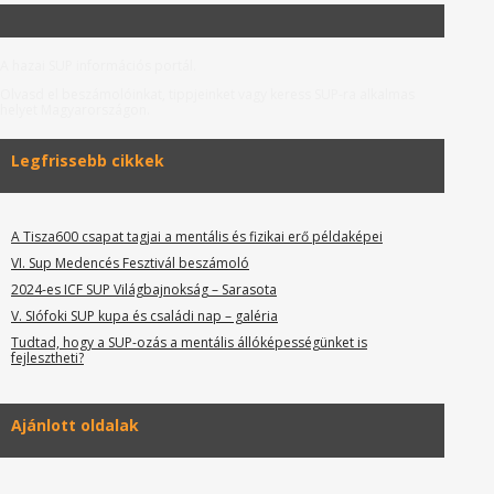
A hazai SUP információs portál.
Olvasd el beszámolóinkat, tippjeinket vagy keress SUP-ra alkalmas
helyet Magyarországon.
Legfrissebb cikkek
A Tisza600 csapat tagjai a mentális és fizikai erő példaképei
VI. Sup Medencés Fesztivál beszámoló
2024-es ICF SUP Világbajnokság – Sarasota
V. SIófoki SUP kupa és családi nap – galéria
Tudtad, hogy a SUP-ozás a mentális állóképességünket is
fejlesztheti?
Ajánlott oldalak