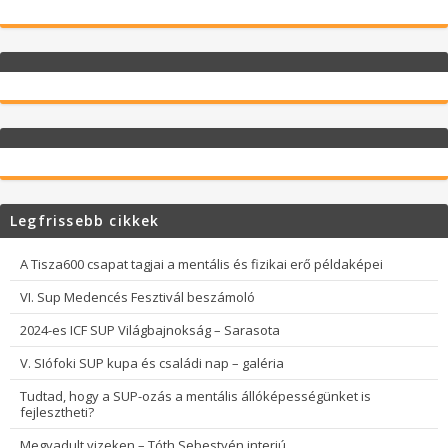
Legfrissebb cikkek
A Tisza600 csapat tagjai a mentális és fizikai erő példaképei
VI. Sup Medencés Fesztivál beszámoló
2024-es ICF SUP Világbajnokság – Sarasota
V. SIófoki SUP kupa és családi nap – galéria
Tudtad, hogy a SUP-ozás a mentális állóképességünket is
fejlesztheti?
Megvadult vizeken – Tóth Sebestyén interjú