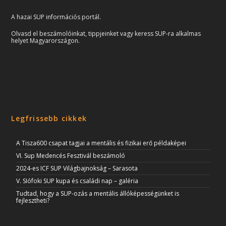
A hazai SUP információs portál.
Olvasd el beszámolóinkat, tippjeinket vagy keress SUP-ra alkalmas
helyet Magyarországon.
Legfrissebb cikkek
A Tisza600 csapat tagjai a mentális és fizikai erő példaképei
VI. Sup Medencés Fesztivál beszámoló
2024-es ICF SUP Világbajnokság – Sarasota
V. SIófoki SUP kupa és családi nap – galéria
Tudtad, hogy a SUP-ozás a mentális állóképességünket is
fejlesztheti?