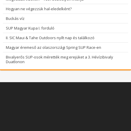
Hogyan ne végezzük hal-eledelként?
Buckás víz
SUP Magyar Kupa I. forduló
II. SIC Maui & Tahe Outdoors nyílt nap és találkozó
Magyar éremeső az olaszországi Spring SUP Race-en
Bivalyerős SUP-osok mérették meg erejüket a 3. Hévízibivaly
Duatlonon