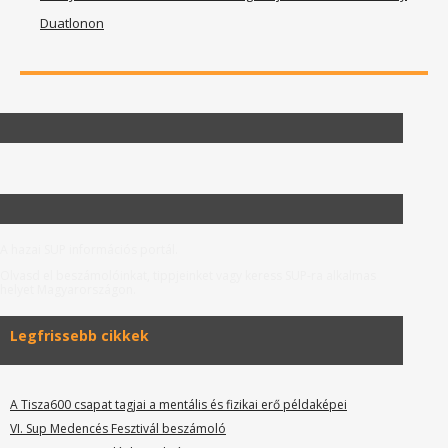
Duatlonon
A hazai SUP információs portál.
Olvasd el beszámolóinkat, tippjeinket vagy keress SUP-ra alkalmas
helyet Magyarországon.
Legfrissebb cikkek
A Tisza600 csapat tagjai a mentális és fizikai erő példaképei
VI. Sup Medencés Fesztivál beszámoló