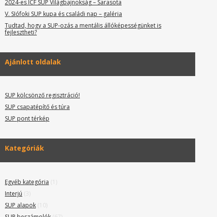
2024-es ICF SUP Világbajnokság – Sarasota
V. SIófoki SUP kupa és családi nap – galéria
Tudtad, hogy a SUP-ozás a mentális állóképességünket is
fejlesztheti?
Ajánlott oldalak
SUP kölcsönző regisztráció!
SUP csapatépítő és túra
SUP pont térkép
Kategóriák
Egyéb kategória
(1)
Interjú
(3)
SUP alapok
(10)
SUP beszámolók
(67)