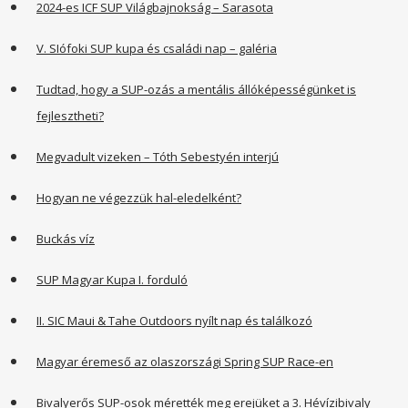
2024-es ICF SUP Világbajnokság – Sarasota
V. SIófoki SUP kupa és családi nap – galéria
Tudtad, hogy a SUP-ozás a mentális állóképességünket is
fejlesztheti?
Megvadult vizeken – Tóth Sebestyén interjú
Hogyan ne végezzük hal-eledelként?
Buckás víz
SUP Magyar Kupa I. forduló
II. SIC Maui & Tahe Outdoors nyílt nap és találkozó
Magyar éremeső az olaszországi Spring SUP Race-en
Bivalyerős SUP-osok mérették meg erejüket a 3. Hévízibivaly