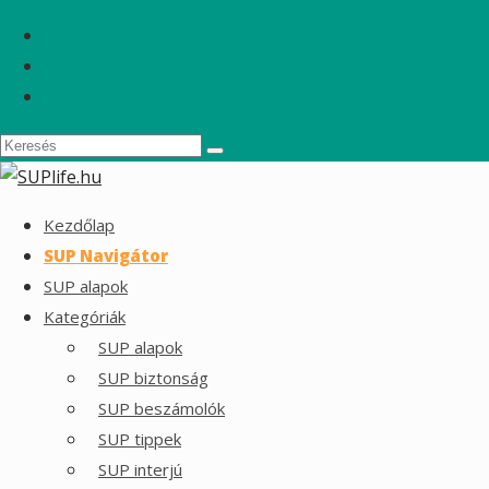
Kezdőlap
SUP Navigátor
SUP alapok
Kategóriák
SUP alapok
SUP biztonság
SUP beszámolók
SUP tippek
SUP interjú