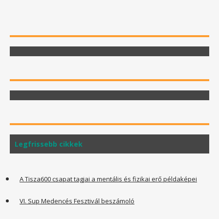
Legfrissebb cikkek
A Tisza600 csapat tagjai a mentális és fizikai erő példaképei
VI. Sup Medencés Fesztivál beszámoló