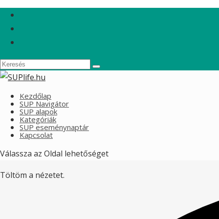
Kezdőlap
SUP Navigátor
SUP alapok
Kategóriák
SUP eseménynaptár
Kapcsolat
Válassza az Oldal lehetőséget
Töltöm a nézetet.