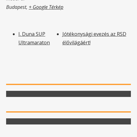
Budapest
,
+ Google Térkép
I. Duna SUP
Jótékonysági evezés az RSD
Ultramaraton
élővilágáért!