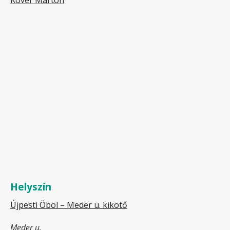
Kövér Márton
Helyszín
Újpesti Öböl – Meder u. kikötő
Meder u.