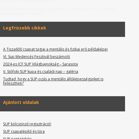
A hazai SUP információs portál.
Olvasd el beszámolóinkat, tippjeinket vagy keress SUP-ra alkalmas
helyet Magyarországon.
Legfrissebb cikkek
A Tisza600 csapat tagjai a mentális és fizikai erő példaképei
VI. Sup Medencés Fesztivál beszámoló
2024-es ICF SUP Világbajnokság – Sarasota
V. SIófoki SUP kupa és családi nap – galéria
Tudtad, hogy a SUP-ozás a mentális állóképességünket is
fejlesztheti?
Ajánlott oldalak
SUP kölcsönző regisztráció!
SUP csapatépítő és túra
SUP pont térkép