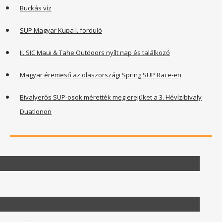
Buckás víz
SUP Magyar Kupa I. forduló
II. SIC Maui & Tahe Outdoors nyílt nap és találkozó
Magyar éremeső az olaszországi Spring SUP Race-en
Bivalyerős SUP-osok mérették meg erejüket a 3. Hévízibivaly
Duatlonon