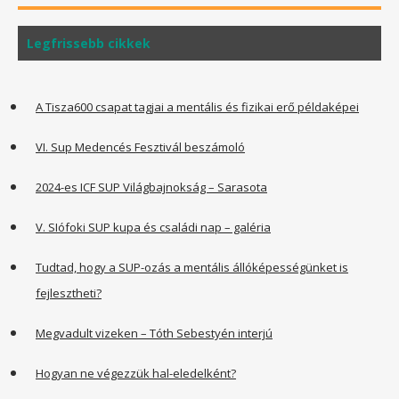
Legfrissebb cikkek
A Tisza600 csapat tagjai a mentális és fizikai erő példaképei
VI. Sup Medencés Fesztivál beszámoló
2024-es ICF SUP Világbajnokság – Sarasota
V. SIófoki SUP kupa és családi nap – galéria
Tudtad, hogy a SUP-ozás a mentális állóképességünket is
fejlesztheti?
Megvadult vizeken – Tóth Sebestyén interjú
Hogyan ne végezzük hal-eledelként?