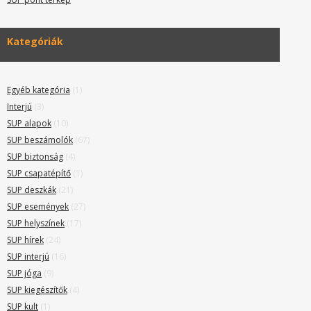
Kategóriák
Egyéb kategória
(1)
Interjú
(3)
SUP alapok
(10)
SUP beszámolók
(67)
SUP biztonság
(4)
SUP csapatépítő
(1)
SUP deszkák
(21)
SUP események
(27)
SUP helyszínek
(17)
SUP hírek
(24)
SUP interjú
(16)
SUP jóga
(9)
SUP kiegészítők
(4)
SUP kult
(1)