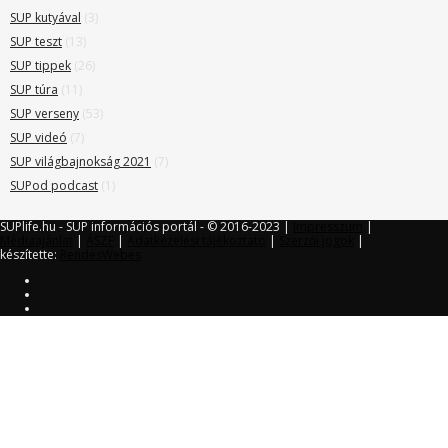
SUP kutyával
(3)
SUP teszt
(13)
SUP tippek
(26)
SUP túra
(11)
SUP verseny
(53)
SUP videó
(7)
SUP világbajnokság 2021
(7)
SUPod podcast
(1)
SUPlife.hu - SUP információs portál - © 2016-2023 |
Impresszum
|
Médiaajánlat
|
ÁSZF
|
Adatkezelési tájékoztató
|
Szerzői jogok
|
készítette:
RendesWebes