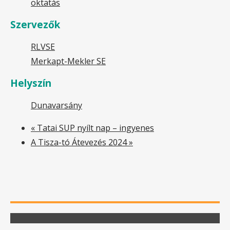
oktatás
Szervezők
RLVSE
Merkapt-Mekler SE
Helyszín
Dunavarsány
«
Tatai SUP nyílt nap – ingyenes
A Tisza-tó Átevezés 2024
»