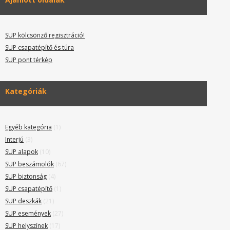
SUP kölcsönző regisztráció!
SUP csapatépítő és túra
SUP pont térkép
Kategóriák
Egyéb kategória
(1)
Interjú
(3)
SUP alapok
(10)
SUP beszámolók
(67)
SUP biztonság
(4)
SUP csapatépítő
(1)
SUP deszkák
(21)
SUP események
(27)
SUP helyszínek
(17)