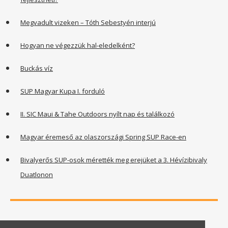
Megvadult vizeken – Tóth Sebestyén interjú
Hogyan ne végezzük hal-eledelként?
Buckás víz
SUP Magyar Kupa I. forduló
II. SIC Maui & Tahe Outdoors nyílt nap és találkozó
Magyar éremeső az olaszországi Spring SUP Race-en
Bivalyerős SUP-osok mérették meg erejüket a 3. Hévízibivaly
Duatlonon