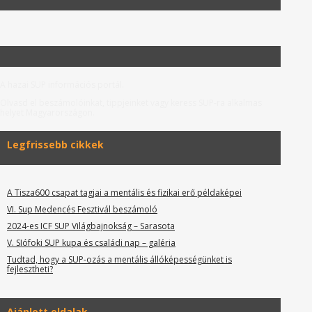
A hazai SUP információs portál.
Olvasd el beszámolóinkat, tippjeinket vagy keress SUP-ra alkalmas
helyet Magyarországon.
Legfrissebb cikkek
A Tisza600 csapat tagjai a mentális és fizikai erő példaképei
VI. Sup Medencés Fesztivál beszámoló
2024-es ICF SUP Világbajnokság – Sarasota
V. SIófoki SUP kupa és családi nap – galéria
Tudtad, hogy a SUP-ozás a mentális állóképességünket is
fejlesztheti?
Ajánlott oldalak