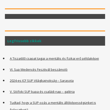
Legfrissebb cikkek
A Tisza600 csapat tagjai a mentális és fizikai erő példaképei
VI. Sup Medencés Fesztivál beszámoló
2024-es ICF SUP Világbajnokság – Sarasota
V. SIófoki SUP kupa és családi nap – galéria
Tudtad, hogy a SUP-ozás a mentális állóképességünket is
fejlesztheti?