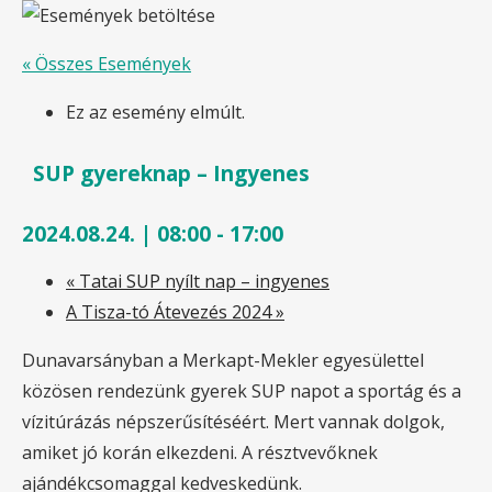
« Összes Események
Ez az esemény elmúlt.
SUP gyereknap – Ingyenes
2024.08.24. | 08:00
-
17:00
«
Tatai SUP nyílt nap – ingyenes
A Tisza-tó Átevezés 2024
»
Dunavarsányban a Merkapt-Mekler egyesülettel
közösen rendezünk gyerek SUP napot a sportág és a
vízitúrázás népszerűsítéséért. Mert vannak dolgok,
amiket jó korán elkezdeni. A résztvevőknek
ajándékcsomaggal kedveskedünk.