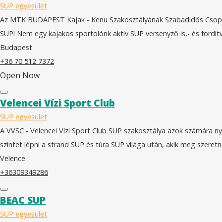
SUP egyesület
Az MTK BUDAPEST Kajak - Kenu Szakosztályának Szabadidős Csoportj
SUP! Nem egy kajakos sportolónk aktív SUP versenyző is,- és fordítv
Budapest
+36 70 512 7372
Open Now
Velencei Vízi Sport Club
SUP egyesület
A VVSC - Velencei Vízi Sport Club SUP szakosztálya azok számára nyú
szintet lépni a strand SUP és túra SUP világa utàn, akik meg szeret
Velence
+36309349286
BEAC SUP
SUP egyesület