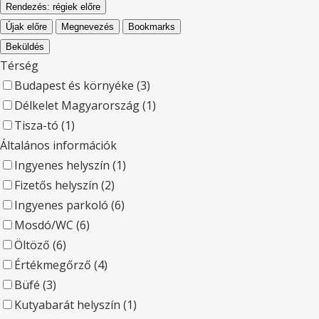
Rendezés: régiek előre
Újak előre
Megnevezés
Bookmarks
Beküldés
Térség
Budapest és környéke
(3)
Délkelet Magyarország
(1)
Tisza-tó
(1)
Általános információk
Ingyenes helyszín
(1)
Fizetős helyszín
(2)
Ingyenes parkoló
(6)
Mosdó/WC
(6)
Öltöző
(6)
Értékmegőrző
(4)
Büfé
(3)
Kutyabarát helyszín
(1)