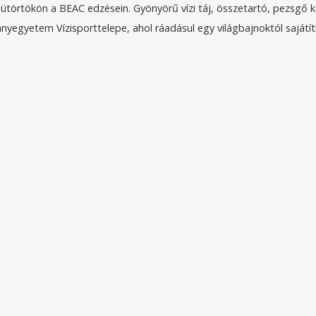
törtökön a BEAC edzésein. Gyönyörű vízi táj, összetartó, pezsgő 
yegyetem Vízisporttelepe, ahol ráadásul egy világbajnoktól sajátít