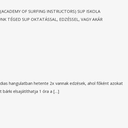
I (ACADEMY OF SURFING INSTRUCTORS) SUP ISKOLA
UNK TÉGED SUP OKTATÁSSAL, EDZÉSSEL, VAGY AKÁR
ádias hangulatban hetente 2x vannak edzések, ahol főként azokat
bárki elsajátíthatja 1 óra a […]