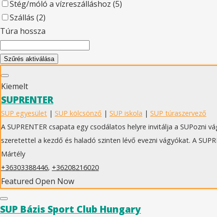
Stég/móló a vízreszálláshoz
(5)
Szállás
(2)
Túra hossza
Szűrés aktiválása
Kiemelt
SUPRENTER
SUP egyesület
|
SUP kölcsönző
|
SUP iskola
|
SUP túraszervező
A SUPRENTER csapata egy csodálatos helyre invitálja a SUPozni v
szeretettel a kezdő és haladó szinten lévő evezni vágyókat. A SUP
Mártély
+36303388446
,
+36208216020
Featured
Open Now
SUP Bázis Sport Club Hungary