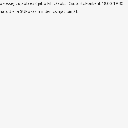
közösség, újabb és újabb kihívások… Csütörtökönként 18:00-19:30
hatod el a SUPozás minden csínját-bínját.