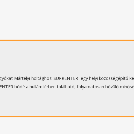
ágyókat Mártélyi-holtághoz. SUPRENTER- egy helyi közösségépítő k
RENTER bódé a hullámtérben található, folyamatosan bővülő minőség