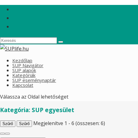
Kezdőlap
SUP Navigátor
SUP alapok
Kategóriák
SUP eseménynaptár
Kapcsolat
Válassza az Oldal lehetőséget
Kategória: SUP egyesület
Megjelenítve 1 - 6 (összesen: 6)
Szűrő
Szűrő