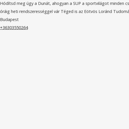
Hódítsd meg úgy a Dunát, ahogyan a SUP a sportvilágot minden csü
óráig heti rendszerességgel vár Téged is az Eötvös Loránd Tudomán
Budapest
+36303550264