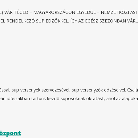
ZETE) VÁR TÉGED – MAGYARORSZÁGON EGYEDÜL – NEMZETKÖZI AS
GEL RENDELKEZŐ SUP EDZŐKKEL. ÍGY AZ EGÉSZ SZEZONBAN VÁR
ssal, sup versenyek szervezésével, sup versenyzők edzéseivel. Csal
yári időszakban tartunk kezdő suposoknak oktatást, ahol az alapokat 
Központ