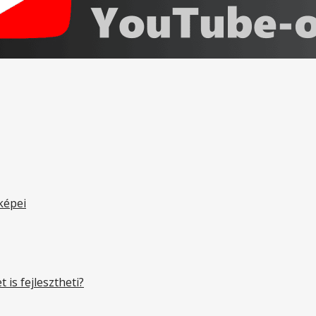
aképei
is fejlesztheti?