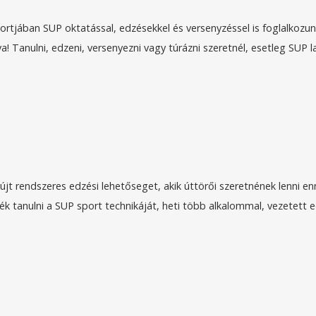
ában SUP oktatással, edzésekkel és versenyzéssel is foglalkozunk.
a! Tanulni, edzeni, versenyezni vagy túrázni szeretnél, esetleg SUP 
jt rendszeres edzési lehetőseget, akik úttörői szeretnének lenni en
nék tanulni a SUP sport technikáját, heti több alkalommal, vezetett