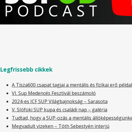
Legfrissebb cikkek
A Tisza600 csapat tagjai a mentális és fizikai erő péld
VI. Sup Medencés Fesztivál beszámoló
2024-es ICF SUP Világbajnokság – Sarasota
V. SIófoki SUP kupa és családi nap – galéria
Tudtad, hogy a SUP-ozás a mentális állóképességünket 
Megvadult vizeken – Tóth Sebestyén interjú