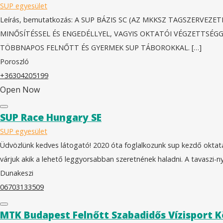
SUP egyesület
Leírás, bemutatkozás: A SUP BÁZIS SC (AZ MKKSZ TAGSZERVE
MINŐSÍTÉSSEL ÉS ENGEDÉLLYEL, VAGYIS OKTATÓI VÉGZETTSÉG
TÖBBNAPOS FELNŐTT ÉS GYERMEK SUP TÁBOROKKAL. […]
Poroszló
+36304205199
Open Now
SUP Race Hungary SE
SUP egyesület
Üdvözlünk kedves látogató! 2020 óta foglalkozunk sup kezdő oktatá
várjuk akik a lehető leggyorsabban szeretnének haladni. A tavaszi-n
Dunakeszi
06703133509
MTK Budapest Felnőtt Szabadidős Vízisport 